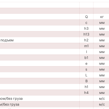
Q
кг
c
мм
h3
мм
h13
мм
 подъем
h2
мм
m1
мм
l
мм
b1
мм
e
мм
s
мм
L
мм
B
мм
h1
мм
h4
мм
ом/без груза
м/с
м/без груза
м/с