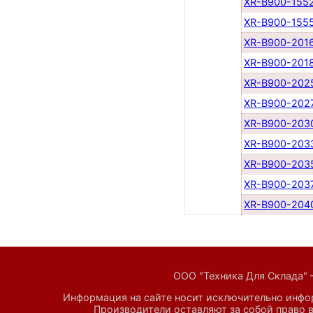
XR-B900-155
XR-B900-155
XR-B900-201
XR-B900-201
XR-B900-202
XR-B900-202
XR-B900-203
XR-B900-203
XR-B900-203
XR-B900-203
XR-B900-204
ООО "Техника Для Склада" 
Информация на сайте носит исключительно инфор
Производители оставляют за собой право в