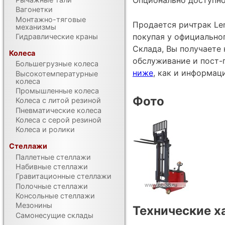
Вагонетки
Монтажно-тяговые
Продается ричтрак Le
механизмы
покупая у официально
Гидравлические краны
Склада, Вы получаете 
Колеса
обслуживание и пост-
Большегрузные колеса
ниже
, как и информац
Высокотемпературные
колеса
Промышленные колеса
Фото
Колеса с литой резиной
Пневматические колеса
Колеса с серой резиной
Колеса и ролики
Стеллажи
Паллетные стеллажи
Набивные стеллажи
Гравитационные стеллажи
Полочные стеллажи
Консольные стеллажи
Мезонины
Технические х
Самонесущие склады