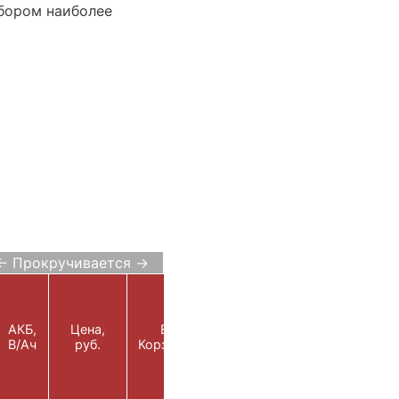
бором наиболее
← Прокручивается →
АКБ,
Цена,
В
В/Ач
руб.
Корзину