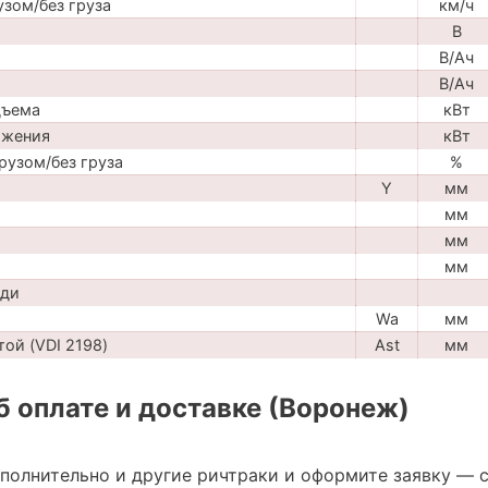
узом/без груза
км/ч
В
В/Ач
В/Ач
дъема
кВт
ижения
кВт
рузом/без груза
%
Y
мм
мм
мм
мм
ади
Wa
мм
ой (VDI 2198)
Ast
мм
 оплате и доставке (Воронеж)
ополнительно и другие ричтраки и оформите заявку — 