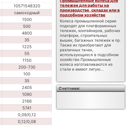
Промышленные колеса для
тележек для работы на
10571548320
производстве, складах или в
самоходный
подсобном хозяйстве
1500
Колеса промышленной серии
подходят для платформенных
500
тележек, контейнеров, рабочих
4800
платформ, строительных
35
вышек, багажных тележек и пр.
Также их приобретают для
1225
различных тачек,
55
использующихся в подсобном
хозяйстве.Промышленные
1150
колеса изготавливаются из
200-730
стали и имеют литую...
100
35
2405
Счетчики:
1090
2166
5741
0,09/0,12
0,12/0,08