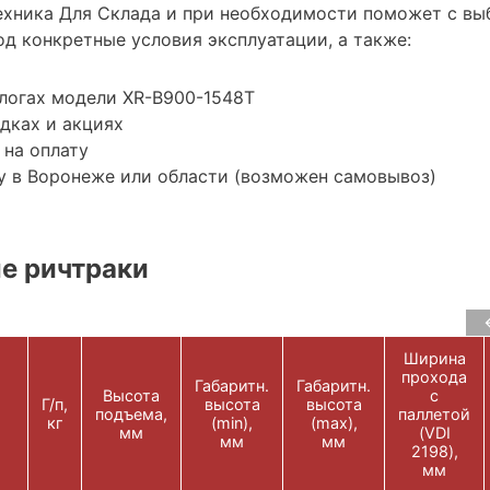
хника Для Склада и при необходимости поможет с вы
д конкретные условия эксплуатации, а также:
логах модели XR-B900-1548Т
дках и акциях
 на оплату
у в Воронеже или области (возможен самовывоз)
е ричтраки
Ширина
прохода
Габаритн.
Габаритн.
Высота
с
Г/п,
высота
высота
подъема,
паллетой
кг
(min),
(max),
мм
(VDI
мм
мм
2198),
мм