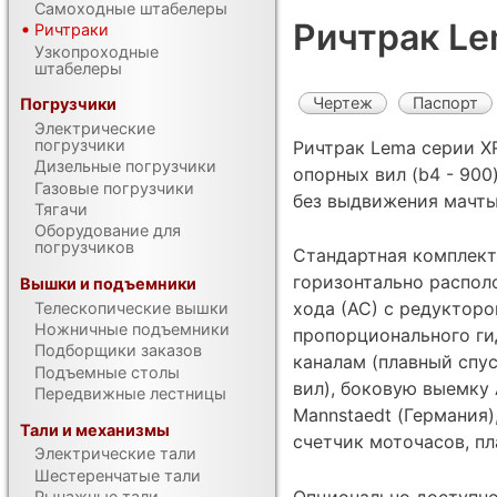
Самоходные штабелеры
Ричтрак L
Ричтраки
Узкопроходные
штабелеры
Чертеж
Паспорт
Погрузчики
Электрические
погрузчики
Ричтрак Lema серии X
Дизельные погрузчики
опорных вил (b4 - 900
Газовые погрузчики
без выдвижения мачты
Тягачи
Оборудование для
погрузчиков
Стандартная комплект
горизонтально распол
Вышки и подъемники
хода (АС) с редукторо
Телескопические вышки
Ножничные подъемники
пропорционального ги
Подборщики заказов
каналам (плавный спу
Подъемные столы
вил), боковую выемку
Передвижные лестницы
Mannstaedt (Германия)
Тали и механизмы
счетчик моточасов, п
Электрические тали
Шестеренчатые тали
Опционально доступно
Рычажные тали