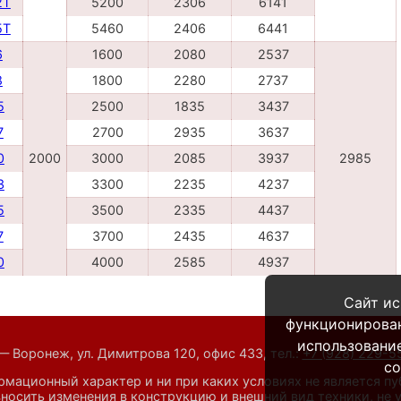
2Т
5200
2306
6141
5T
5460
2406
6441
6
1600
2080
2537
8
1800
2280
2737
5
2500
1835
3437
7
2700
2935
3637
0
2000
3000
2085
3937
2985
3
3300
2235
4237
5
3500
2335
4437
7
3700
2435
4637
0
4000
2585
4937
Сайт ис
функционирова
использование
— Воронеж, ул. Димитрова 120, офис 433,
тел.:
+7 (928) 229-
co
мационный характер и ни при каких условиях не является п
носить изменения в конструкцию и внешний вид техники, не