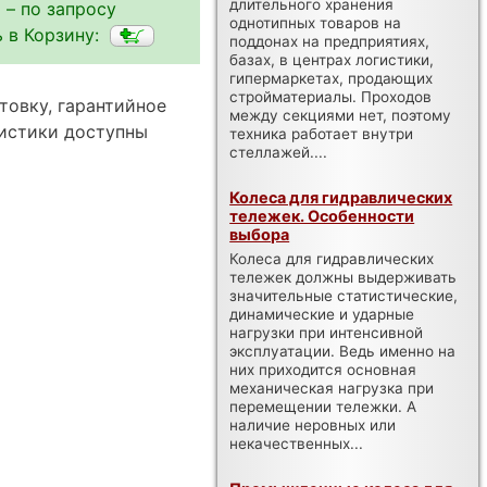
длительного хранения
 – по запросу
однотипных товаров на
 в Корзину:
поддонах на предприятиях,
базах, в центрах логистики,
гипермаркетах, продающих
стройматериалы. Проходов
товку, гарантийное
между секциями нет, поэтому
ристики доступны
техника работает внутри
стеллажей....
Колеса для гидравлических
тележек. Особенности
выбора
Колеса для гидравлических
тележек должны выдерживать
значительные статистические,
динамические и ударные
нагрузки при интенсивной
эксплуатации. Ведь именно на
них приходится основная
механическая нагрузка при
перемещении тележки. А
наличие неровных или
некачественных...