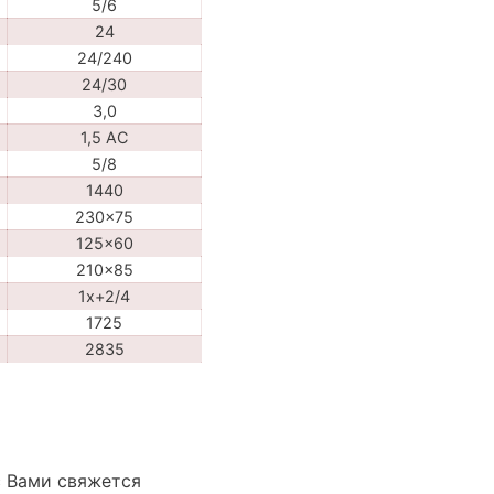
5/6
24
24/240
24/30
3,0
1,5 АС
5/8
1440
230x75
125x60
210x85
1x+2/4
1725
2835
с Вами свяжется