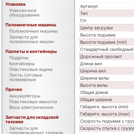
Упаковка
Артикул
Упаковочное
Тип
оборудование
Г/п
Поломоечные машины
Центр загрузки
Поломоечные машины
Высота подъема
Запчасти для
поломоечных машин
Высота подъема (min)
Стандартный свободный
Паллеты и контейнеры
Дорожный просвет
Поддоны
Контейнеры
Длина вил
Пластиковые ящики
Ширина вил
Листы сотовые
Ширина вилы
полимерные
Высота вилы
Прочее
Общая длина
Аккумуляторы
Общая ширина
Пластиковые емкости
Габаритн. высота (min)
Весы электрические
Габаритн. высота (max)
Запчасти для складской
Скорость подъема с груз
техники
Запчасти для
Скорость спуска с грузо
гидравлических тележек