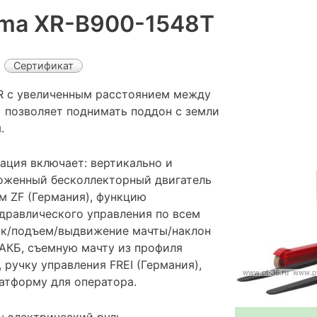
ema XR-B900-1548Т
Сертификат
R с увеличенным расстоянием между
) позволяет поднимать поддон с земли
.
ация включает: вертикально и
оженный бесколлекторный двигатель
м ZF (Германия), функцию
дравлического управления по всем
ск/подъем/выдвижение мачты/наклон
 АКБ, съемную мачту из профиля
, ручку управления FREI (Германия),
латформу для оператора.
: электрический руль