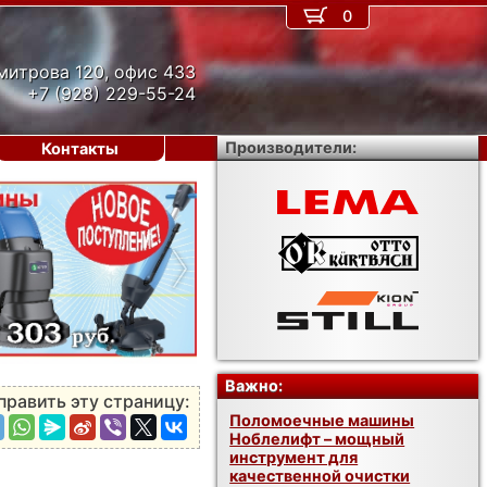
0
митрова 120, офис 433
+7 (928) 229-55-24
Производители:
Контакты
›
Важно:
править эту страницу:
Поломоечные машины
Ноблелифт – мощный
инструмент для
качественной очистки