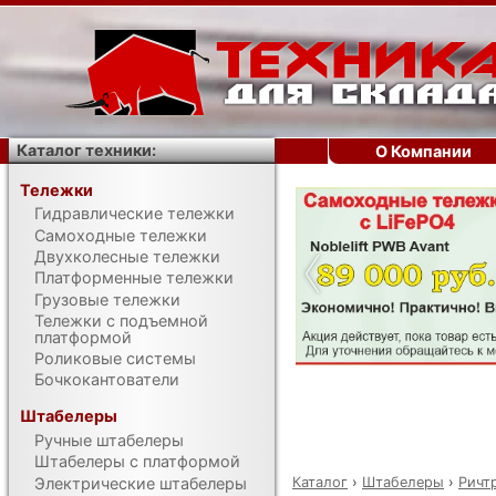
Каталог техники:
О Компании
Тележки
Гидравлические тележки
‹
Самоходные тележки
Двухколесные тележки
Платформенные тележки
Грузовые тележки
Тележки с подъемной
платформой
Роликовые системы
Бочкокантователи
Штабелеры
Ручные штабелеры
Штабелеры с платформой
Каталог
›
Штабелеры
›
Ричт
Электрические штабелеры