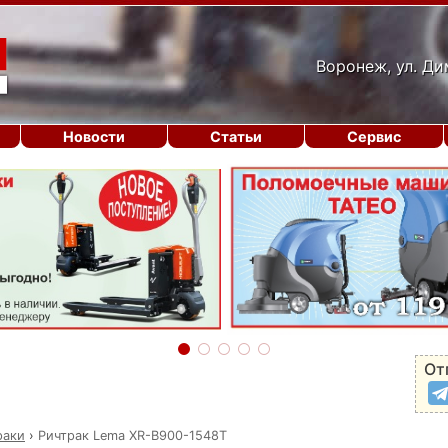
Воронеж, ул. Ди
Новости
Статьи
Сервис
От
раки
›
Ричтрак Lema XR-B900-1548Т