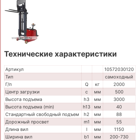
Технические характеристики
Артикул
10572030120
Тип
самоходный
Г/п
Q
кг
2000
Центр загрузки
c
мм
500
Высота подъема
h3
мм
3000
Высота подъема (min)
h13
мм
40
Стандартный свободный подъем
h2
мм
88
Дорожный просвет
m1
мм
55
Длина вил
l
мм
1150
Ширина вил
b1
мм
200-730