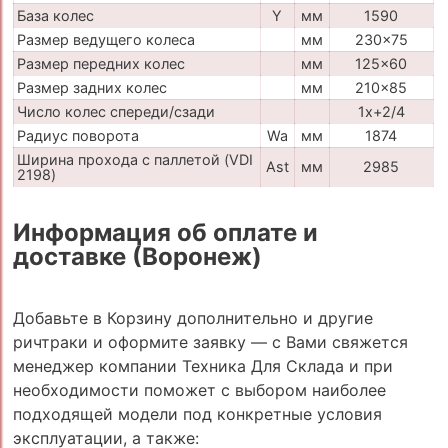
База колес
Y
мм
1590
Размер ведущего колеса
мм
230x75
Размер передних колес
мм
125x60
Размер задних колес
мм
210x85
Число колес спереди/сзади
1x+2/4
Радиус поворота
Wa
мм
1874
Ширина прохода с паллетой (VDI
Ast
мм
2985
2198)
Информация об оплате и
доставке (Воронеж)
Добавьте в Корзину дополнительно и другие
ричтраки и оформите заявку — с Вами свяжется
менеджер компании Техника Для Склада и при
необходимости поможет с выбором наиболее
подходящей модели под конкретные условия
эксплуатации, а также: