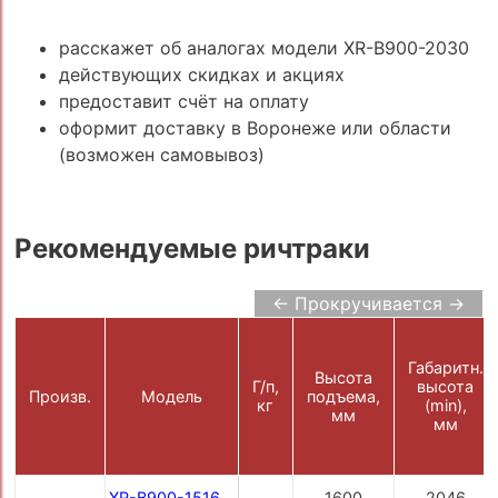
расскажет об аналогах модели XR-B900-2030
действующих скидках и акциях
предоставит счёт на оплату
оформит доставку в Воронеже или области
(возможен самовывоз)
Рекомендуемые ричтраки
← Прокручивается →
Габаритн.
Высота
Г/п,
высота
Произв.
Модель
подъема,
кг
(min),
мм
мм
XR-B900-1516
1600
2046