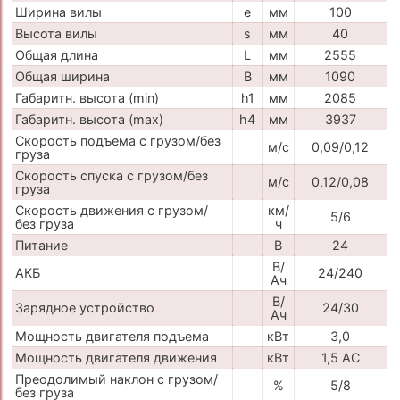
Ширина вилы
e
мм
100
Высота вилы
s
мм
40
Общая длина
L
мм
2555
Общая ширина
B
мм
1090
Габаритн. высота (min)
h1
мм
2085
Габаритн. высота (max)
h4
мм
3937
Скорость подъема с грузом/без
м/с
0,09/0,12
груза
Скорость спуска с грузом/без
м/с
0,12/0,08
груза
Скорость движения с грузом/
км/
5/6
без груза
ч
Питание
В
24
В/
АКБ
24/240
Ач
В/
Зарядное устройство
24/30
Ач
Мощность двигателя подъема
кВт
3,0
Мощность двигателя движения
кВт
1,5 АС
Преодолимый наклон с грузом/
%
5/8
без груза