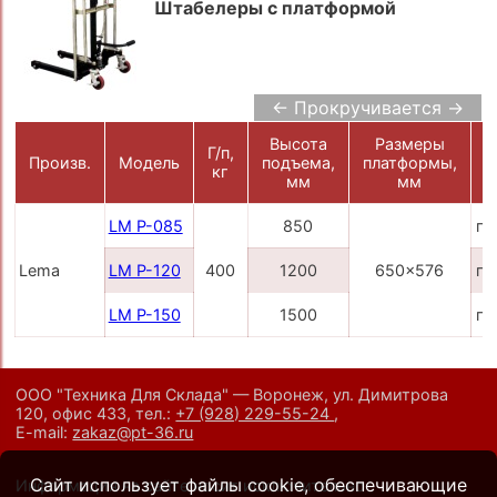
Штабелеры с платформой
← Прокручивается →
Высота
Размеры
Ц
Г/п,
Произв.
Модель
подъема,
платформы,
кг
мм
мм
LM P-085
850
по
Lema
LM P-120
400
1200
650x576
по
LM P-150
1500
по
ООО "Техника Для Склада" — Воронеж, ул. Димитрова
120, офис 433,
тел.:
+7 (928) 229-55-24
,
E-mail:
zakaz@pt-36.ru
Сайт использует файлы cookie, обеспечивающие
Информация на сайте носит исключительно