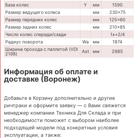
База колес
Y
мм
1590
Размер ведущего колеса
мм
230x75
Размер передних колес
мм
125x60
Размер задних колес
мм
210x85
Число колес спереди/сзади
1x+2/4
Радиус поворота
Wa
мм
1874
Ширина прохода с паллетой (VDI
Ast
мм
2985
2198)
Информация об оплате и
доставке (Воронеж)
Добавьте в Корзину дополнительно и другие
ричтраки и оформите заявку — с Вами свяжется
менеджер компании Техника Для Склада и при
необходимости поможет с выбором наиболее
подходящей модели под конкретные условия
эксплуатации, а также: