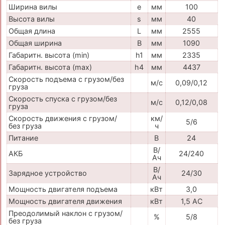
Ширина вилы
e
мм
100
Высота вилы
s
мм
40
Общая длина
L
мм
2555
Общая ширина
B
мм
1090
Габаритн. высота (min)
h1
мм
2335
Габаритн. высота (max)
h4
мм
4437
Скорость подъема с грузом/без
м/с
0,09/0,12
груза
Скорость спуска с грузом/без
м/с
0,12/0,08
груза
Скорость движения с грузом/
км/
5/6
без груза
ч
Питание
В
24
В/
АКБ
24/240
Ач
В/
Зарядное устройство
24/30
Ач
Мощность двигателя подъема
кВт
3,0
Мощность двигателя движения
кВт
1,5 АС
Преодолимый наклон с грузом/
%
5/8
без груза