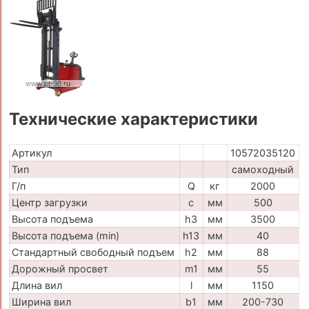
Технические характеристики
Артикул
10572035120
Тип
самоходный
Г/п
Q
кг
2000
Центр загрузки
c
мм
500
Высота подъема
h3
мм
3500
Высота подъема (min)
h13
мм
40
Стандартный свободный подъем
h2
мм
88
Дорожный просвет
m1
мм
55
Длина вил
l
мм
1150
Ширина вил
b1
мм
200-730