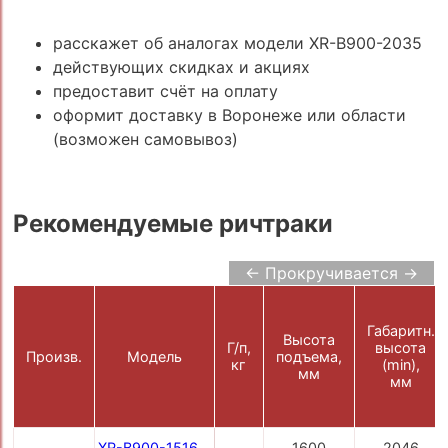
расскажет об аналогах модели XR-B900-2035
действующих скидках и акциях
предоставит счёт на оплату
оформит доставку в Воронеже или области
(возможен самовывоз)
Рекомендуемые ричтраки
← Прокручивается →
Габаритн.
Высота
Г/п,
высота
Произв.
Модель
подъема,
кг
(min),
мм
мм
XR-B900-1516
1600
2046