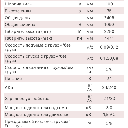
Ширина вилы
e
мм
100
Высота вилы
s
мм
35
Общая длина
L
мм
2405
Общая ширина
B
мм
1090
Габаритн. высота (min)
h1
мм
2280
Габаритн. высота (max)
h4
мм
4441
Скорость подъема с грузом/без
м/с
0,09/0,12
груза
Скорость спуска с грузом/без
м/с
0,12/0,08
груза
Скорость движения с грузом/без
км/
5/6
груза
ч
Питание
В
24
В/
АКБ
24/240
Ач
В/
Зарядное устройство
24/30
Ач
Мощность двигателя подъема
кВт
3,0
Мощность двигателя движения
кВт
1,5 АС
Преодолимый наклон с грузом/
%
5/8
без груза