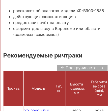
расскажет об аналогах модели XR-B900-1535
действующих скидках и акциях
предоставит счёт на оплату
оформит доставку в Воронеже или области
(возможен самовывоз)
Рекомендуемые ричтраки
← Прокручивается →
Габаритн.
Высота
Г/п,
высота
Произв.
Модель
подъема,
кг
(min),
мм
мм
XR-B900-1516
1600
2046