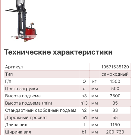
Технические характеристики
Артикул
10571535120
Тип
самоходный
Г/п
Q
кг
1500
Центр загрузки
c
мм
500
Высота подъема
h3
мм
3500
Высота подъема (min)
h13
мм
35
Стандартный свободный подъем
h2
мм
83
Дорожный просвет
m1
мм
55
Длина вил
l
мм
1150
Ширина вил
b1
мм
200-730