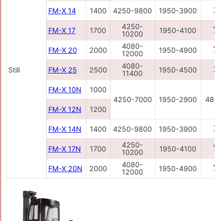
4
FM-X 14
1400
4250-9800
1950-3900
1
4250-
4
FM-X 17
1700
1950-4100
10200
1
4080-
4
FM-X 20
2000
1950-4900
12000
1
4080-
4
Still
FM-X 25
2500
1950-4500
11400
1
FM-X 10N
1000
4250-7000
1950-2900
481
FM-X 12N
1200
4
FM-X 14N
1400
4250-9800
1950-3900
1
4250-
4
FM-X 17N
1700
1950-4100
10200
1
4080-
4
FM-X 20N
2000
1950-4900
12000
1