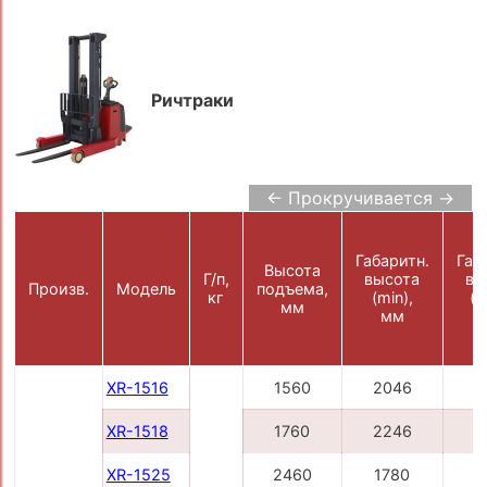
Ричтраки
← Прокручивается →
Габаритн.
Габ
Высота
Г/п,
высота
вы
Произв.
Модель
подъема,
кг
(min),
(m
мм
мм
XR-1516
1560
2046
2
XR-1518
1760
2246
2
XR-1525
2460
1780
3