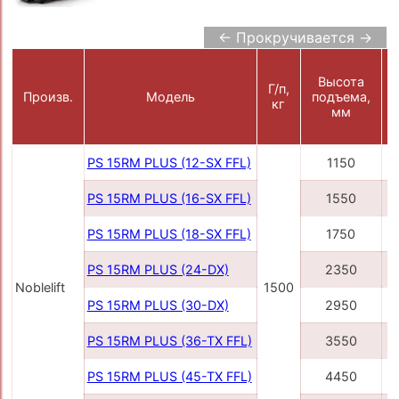
← Прокручивается →
Высота
Г/п,
Произв.
Модель
подъема,
кг
мм
PS 15RM PLUS (12-SX FFL)
1150
PS 15RM PLUS (16-SX FFL)
1550
PS 15RM PLUS (18-SX FFL)
1750
PS 15RM PLUS (24-DX)
2350
Noblelift
1500
PS 15RM PLUS (30-DX)
2950
PS 15RM PLUS (36-TX FFL)
3550
PS 15RM PLUS (45-TX FFL)
4450