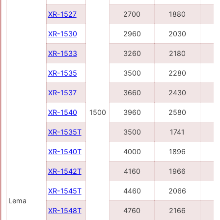
XR-1527
2700
1880
3
XR-1530
2960
2030
3
XR-1533
3260
2180
4
XR-1535
3500
2280
4
XR-1537
3660
2430
4
XR-1540
1500
3960
2580
4
XR-1535T
3500
1741
4
XR-1540T
4000
1896
4
XR-1542T
4160
1966
5
XR-1545T
4460
2066
5
Lema
XR-1548T
4760
2166
5