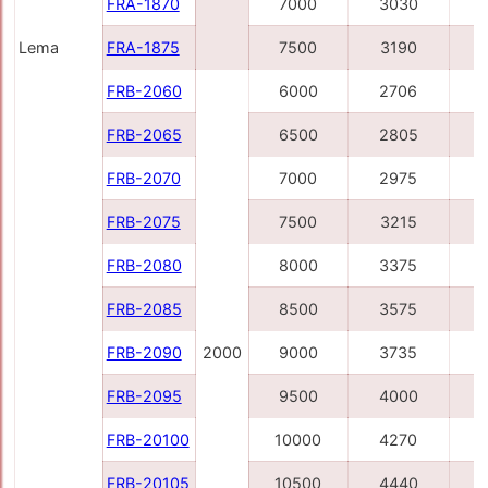
FRA-1870
7000
3030
Lema
FRA-1875
7500
3190
FRB-2060
6000
2706
FRB-2065
6500
2805
FRB-2070
7000
2975
FRB-2075
7500
3215
FRB-2080
8000
3375
FRB-2085
8500
3575
FRB-2090
2000
9000
3735
FRB-2095
9500
4000
1
FRB-20100
10000
4270
1
FRB-20105
10500
4440
1