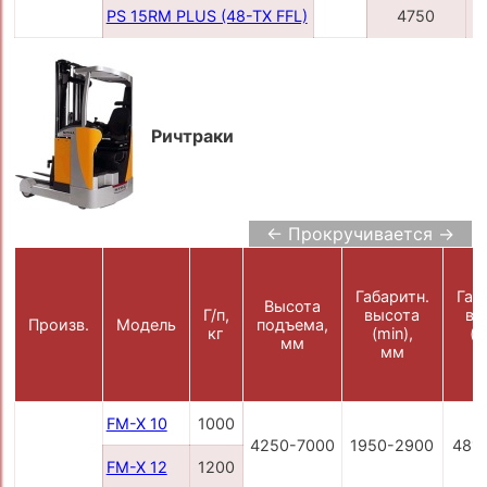
PS 15RM PLUS (48-TX FFL)
4750
Ричтраки
← Прокручивается →
Габаритн.
Габ
Высота
Г/п,
высота
вы
Произв.
Модель
подъема,
кг
(min),
(m
мм
мм
FM-X 10
1000
4250-7000
1950-2900
481
FM-X 12
1200