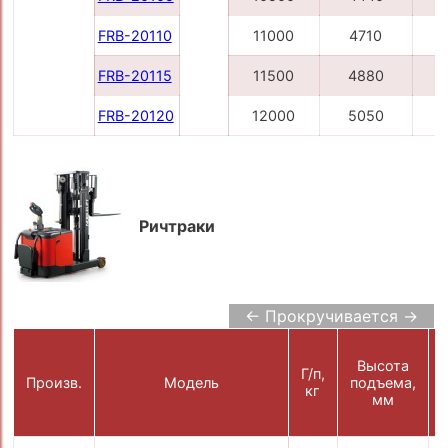
FRB-20110
11000
4710
1
FRB-20115
11500
4880
1
FRB-20120
12000
5050
1
Ричтраки
← Прокручивается →
Высота
Г/п,
Произв.
Модель
подъема,
кг
мм