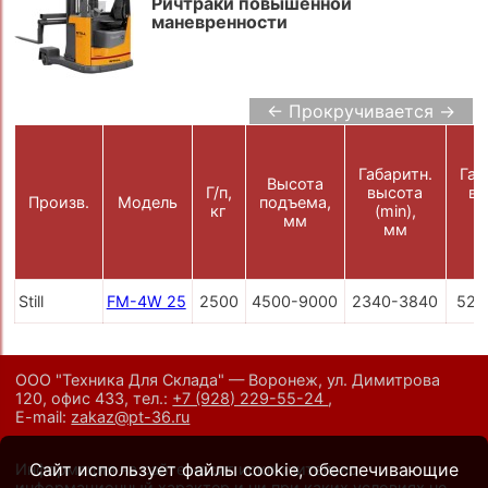
Ричтраки повышенной
маневренности
← Прокручивается →
Габаритн.
Габ
Высота
Г/п,
высота
вы
Произв.
Модель
подъема,
кг
(min),
(
мм
мм
Still
FM-4W 25
2500
4500-9000
2340-3840
521
ООО "Техника Для Склада" — Воронеж, ул. Димитрова
120, офис 433,
тел.:
+7 (928) 229-55-24
,
E-mail:
zakaz@pt-36.ru
Сайт использует файлы cookie, обеспечивающие
Информация на сайте носит исключительно
информационный характер и ни при каких условиях не