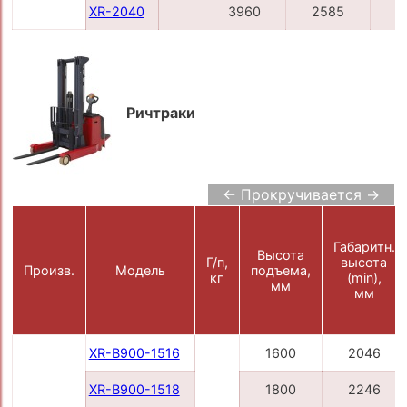
XR-2040
3960
2585
4
Ричтраки
← Прокручивается →
Габаритн.
Высота
Г/п,
высота
Произв.
Модель
подъема,
кг
(min),
мм
мм
XR-B900-1516
1600
2046
XR-B900-1518
1800
2246