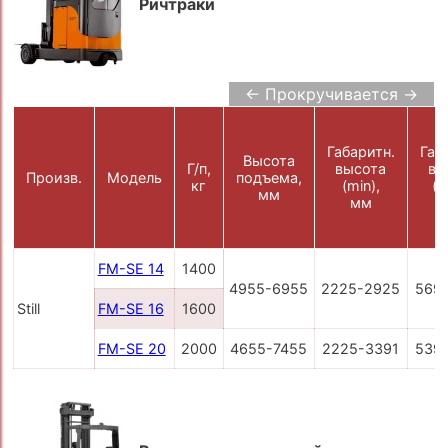
Ричтраки
← Прокручивается →
Габаритн.
Габ
Высота
Г/п,
высота
вы
Произв.
Модель
подъема,
кг
(min),
(m
мм
мм
FM-SE 14
1400
4955-6955
2225-2925
569
Still
FM-SE 16
1600
FM-SE 20
2000
4655-7455
2225-3391
539