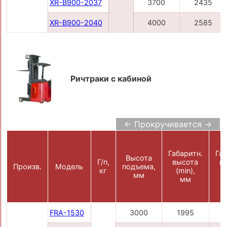
XR-B900-2037
3700
2435
XR-B900-2040
4000
2585
Ричтраки с кабиной
← Прокручивается →
Габаритн.
Габ
Высота
Г/п,
высота
в
Произв.
Модель
подъема,
кг
(min),
(
мм
мм
FRA-1530
3000
1995