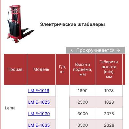
Электрические штабелеры
← Прокручивается →
Габаритн.
Высота
Ш
Г/п,
высота
Произв.
Модель
подъема,
кг
(min),
мм
мм
LM E-1016
1600
1978
LM E-1025
2500
1828
Lema
LM E-1030
3000
2078
LM E-1035
3500
2328