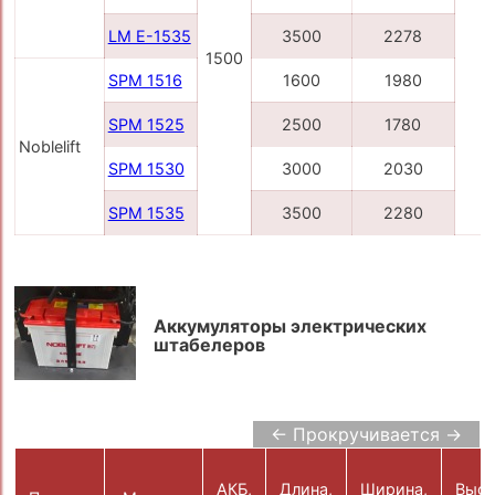
LM E-1535
3500
2278
1500
5
SPM 1516
1600
1980
SPM 1525
2500
1780
Noblelift
SPM 1530
3000
2030
SPM 1535
3500
2280
Аккумуляторы электрических
штабелеров
← Прокручивается →
АКБ,
Длина,
Ширина,
Высо