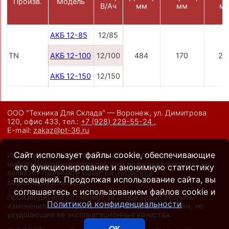
Произв.
Модель
В/Ач
мм
мм
м
АКБ 12-85
12/85
TN
АКБ 12-100
12/100
484
170
24
АКБ 12-150
12/150
ООО "Техника Для Склада" — Воронеж, ул. Димитрова
120, офис 433,
тел.:
+7 (928) 229-55-24
,
E-mail:
zakaz@pt-36.ru
Сайт использует файлы cookie, обеспечивающие
Информация на сайте носит исключительно
информационный характер и ни при каких условиях не
его функционирование и анонимную статистику
является публичной офертой.
Политика
посещений. Продолжая использование сайта, вы
конфиденциальности
.
соглашаетесь с использованием файлов cookie и
Производители оставляют за собой право вносить
Политикой конфиденциальности
изменения в конструкцию и внешний вид техники, не
ухудшающие ее эксплуатационные качества.