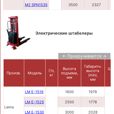
M2 SPN1535
3500
2327
Электрические штабелеры
← Прокручивается →
Габаритн.
Высота
Ши
Г/п,
высота
Произв.
Модель
подъема,
в
кг
(min),
мм
мм
LM E-1516
1600
1978
LM E-1525
2500
1778
Lema
LM E-1530
3000
2028