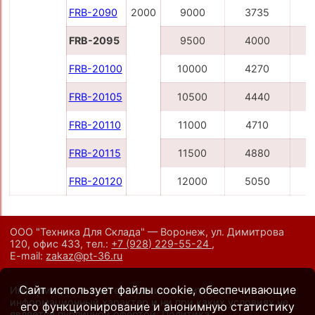
FRB-2090
2000
9000
3735
FRB-2095
9500
4000
1
FRB-20100
10000
4270
1
FRB-20105
10500
4440
1
FRB-20110
11000
4710
1
FRB-20115
11500
4880
1
FRB-20120
12000
5050
1
ООО "Техника Для Склада" — Воронеж, ул. Димитрова
120, офис 433,
тел.:
+7 (928) 229-55-24
,
E-mail:
zakaz@pt-36.ru
Сайт использует файлы cookie, обеспечивающие
Информация на сайте носит исключительно
информационный характер и ни при каких условиях не
его функционирование и анонимную статистику
является публичной офертой.
Политика