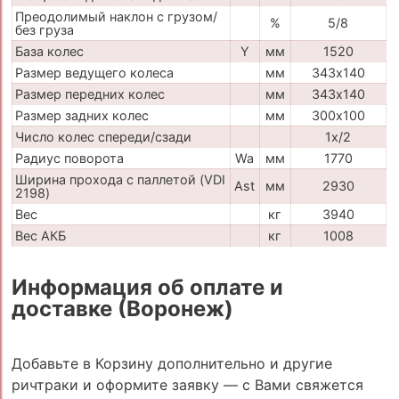
Преодолимый наклон с грузом/
%
5/8
без груза
База колес
Y
мм
1520
Размер ведущего колеса
мм
343х140
Размер передних колес
мм
343х140
Размер задних колес
мм
300х100
Число колес спереди/сзади
1х/2
Радиус поворота
Wa
мм
1770
Ширина прохода с паллетой (VDI
Ast
мм
2930
2198)
Вес
кг
3940
Вес АКБ
кг
1008
Информация об оплате и
доставке (Воронеж)
Добавьте в Корзину дополнительно и другие
ричтраки и оформите заявку — с Вами свяжется