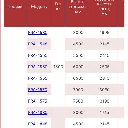
Высота
Г/п,
высота
в
Произв.
Модель
подъема,
кг
(min),
(
мм
мм
FRA-1530
3000
1995
FRA-1548
4500
2145
FRA-1555
5500
2410
FRA-1560
1500
6000
2595
FRA-1565
6500
2810
FRA-1570
7000
3030
FRA-1575
7500
3190
FRA-1830
3000
1745
FRA-1848
4500
2145