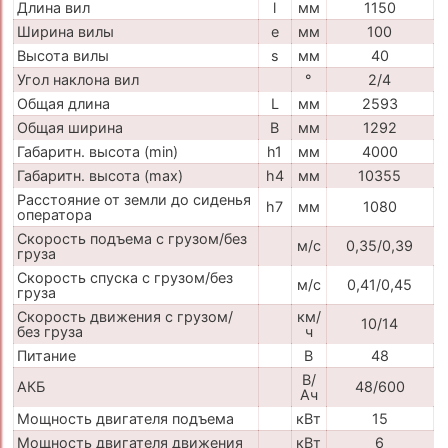
Длина вил
l
мм
1150
Ширина вилы
e
мм
100
Высота вилы
s
мм
40
Угол наклона вил
°
2/4
Общая длина
L
мм
2593
Общая ширина
B
мм
1292
Габаритн. высота (min)
h1
мм
4000
Габаритн. высота (max)
h4
мм
10355
Расстояние от земли до сиденья
h7
мм
1080
оператора
Скорость подъема с грузом/без
м/с
0,35/0,39
груза
Скорость спуска с грузом/без
м/с
0,41/0,45
груза
Скорость движения с грузом/
км/
10/14
без груза
ч
Питание
В
48
В/
АКБ
48/600
Ач
Мощность двигателя подъема
кВт
15
Мощность двигателя движения
кВт
6