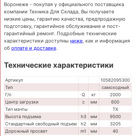
Воронеже - покупая у официального поставщика
компании Техника Для Склада, Вы получаете
низкие цены, гарантию качества, предпродажную
подготовку, гарантийное обслуживание и пост-
гарантийный ремонт. Подробные технические
характеристики доступны
ниже
, как и информация
об
оплате и доставке
.
Технические характеристики
Артикул
10582095300
Тип
самоходный
Г/п
Q
кг
2000
Центр загрузки
c
мм
600
Тип мачты
TX
Высота подъема
h3
мм
9500
Стандартный свободный подъем
h2
мм
3205
Дорожный просвет
m1
мм
40