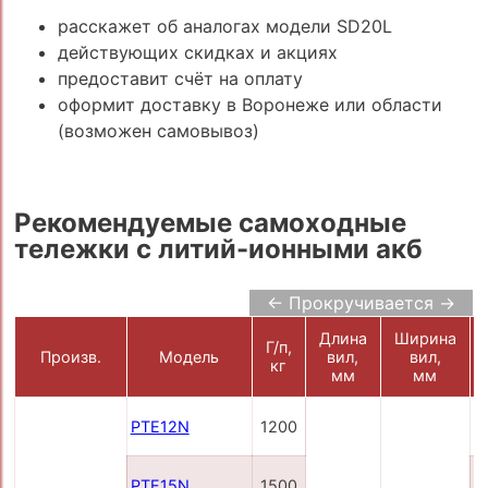
расскажет об аналогах модели SD20L
действующих скидках и акциях
предоставит счёт на оплату
оформит доставку в Воронеже или области
(возможен самовывоз)
Рекомендуемые самоходные
тележки с литий-ионными акб
← Прокручивается →
Длина
Ширина
Г/п,
Произв.
Модель
вил,
вил,
кг
мм
мм
PTE12N
1200
3
PTE15N
1500
(