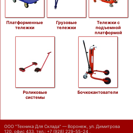
Платформенные
Грузовые
Тележки с
тележки
тележки
подъемной
платформой
Роликовые
Бочкокантователи
системы
ООО "Техника Для Склада" — Воронеж, ул. Димитрова
120, офис 433,
тел.:
+7 (928) 229-55-24
,