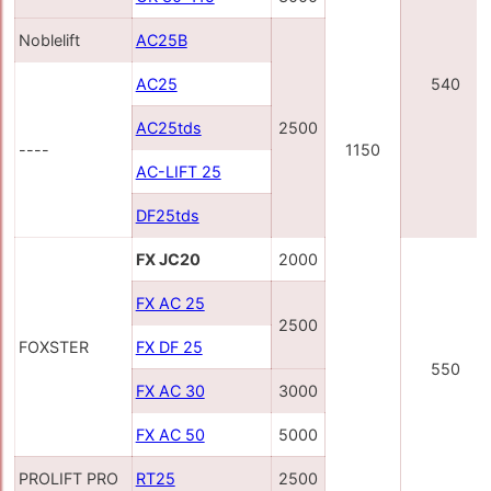
Noblelift
AC25B
AC25
540
AC25tds
2500
----
1150
AC-LIFT 25
DF25tds
FX JC20
2000
FX AC 25
2500
FOXSTER
FX DF 25
550
FX AC 30
3000
FX AC 50
5000
PROLIFT PRO
RT25
2500