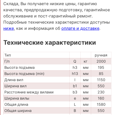
Склада, Вы получаете низкие цены, гарантию
качества, предпродажную подготовку, гарантийное
обслуживание и пост-гарантийный ремонт.
Подробные технические характеристики доступны
ниже
, как и информация об
оплате и доставке
.
Технические характеристики
Тип
ручная
Г/п
Q
кг
2000
Высота подъема
h3
мм
195
Высота подъема (min)
h13
мм
85
Длина вил
l
мм
1150
Ширина вил
b1
мм
550
Расстояние между вилами
b3
мм
230
Ширина вилы
e
мм
160
Общая длина
L
мм
1580
Общая ширина
B
мм
550