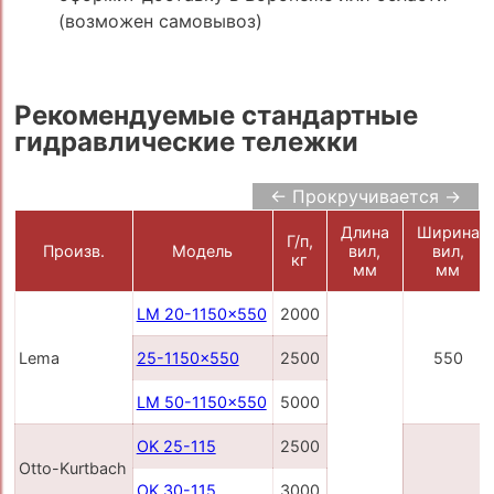
(возможен самовывоз)
Рекомендуемые стандартные
гидравлические тележки
← Прокручивается →
Длина
Ширина
Г/п,
Произв.
Модель
вил,
вил,
кг
мм
мм
LM 20-1150x550
2000
Lema
25-1150x550
2500
550
LM 50-1150x550
5000
OK 25-115
2500
Otto-Kurtbach
OK 30-115
3000