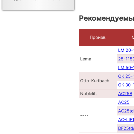
Рекомендуемы
Произв.
LM 20-
Lema
25-115
LM 50-
OK 25-
Otto-Kurtbach
OK 30-
Noblelift
AC25B
AC25
AC25td
----
AC-LIF
DF25td