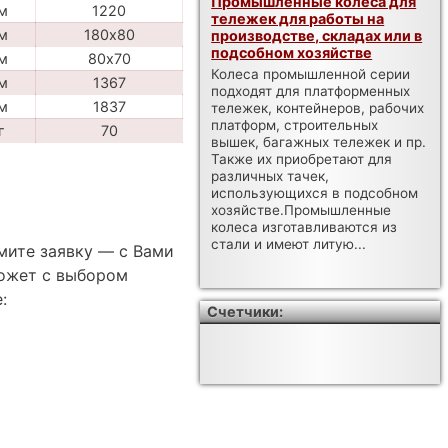
Промышленные колеса для
м
1220
тележек для работы на
м
180х80
производстве, складах или в
подсобном хозяйстве
м
80х70
Колеса промышленной серии
м
1367
подходят для платформенных
м
1837
тележек, контейнеров, рабочих
платформ, строительных
г
70
вышек, багажных тележек и пр.
Также их приобретают для
различных тачек,
использующихся в подсобном
хозяйстве.Промышленные
колеса изготавливаются из
стали и имеют литую...
мите заявку — с Вами
ожет с выбором
:
Счетчики: