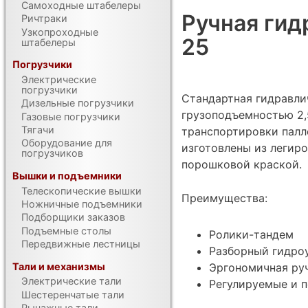
Самоходные штабелеры
Ручная гид
Ричтраки
Узкопроходные
25
штабелеры
Погрузчики
Электрические
погрузчики
Стандартная гидравли
Дизельные погрузчики
грузоподъемностью 2,
Газовые погрузчики
Тягачи
транспортировки палле
Оборудование для
изготовлены из легир
погрузчиков
порошковой краской.
Вышки и подъемники
Телескопические вышки
Преимущества:
Ножничные подъемники
Подборщики заказов
Подъемные столы
Ролики-тандем
Передвижные лестницы
Разборный гидро
Тали и механизмы
Эргономичная ру
Электрические тали
Регулируемые и 
Шестеренчатые тали
Рычажные тали