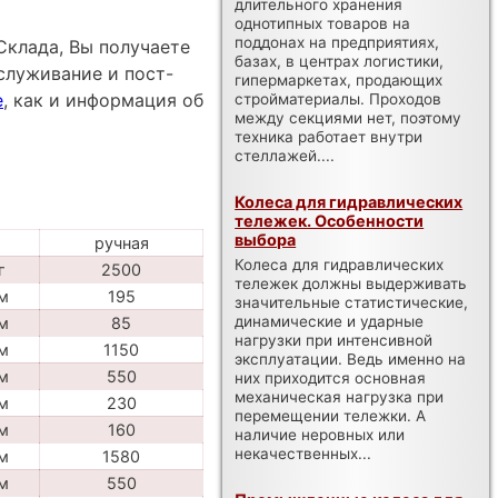
длительного хранения
однотипных товаров на
поддонах на предприятиях,
Склада, Вы получаете
базах, в центрах логистики,
служивание и пост-
гипермаркетах, продающих
е
, как и информация об
стройматериалы. Проходов
между секциями нет, поэтому
техника работает внутри
стеллажей....
Колеса для гидравлических
тележек. Особенности
выбора
ручная
Колеса для гидравлических
г
2500
тележек должны выдерживать
м
195
значительные статистические,
динамические и ударные
м
85
нагрузки при интенсивной
м
1150
эксплуатации. Ведь именно на
м
550
них приходится основная
механическая нагрузка при
м
230
перемещении тележки. А
м
160
наличие неровных или
некачественных...
м
1580
м
550