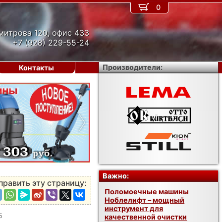
0
митрова 120, офис 433
+7 (928) 229-55-24
Производители:
Контакты
›
Важно:
править эту страницу:
Поломоечные машины
Ноблелифт – мощный
инструмент для
5
качественной очистки