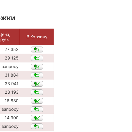
ежки
Цена,
В Корзину
руб.
27 352
29 125
о запросу
31 884
33 941
23 193
16 830
о запросу
14 900
о запросу