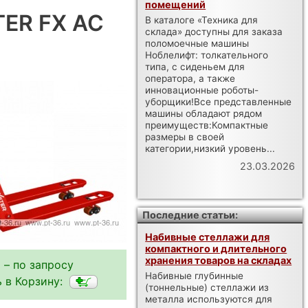
помещений
TER FX AC
В каталоге «Техника для
склада» доступны для заказа
поломоечные машины
Ноблелифт: толкательного
типа, с сиденьем для
оператора, а также
инновационные роботы-
уборщики!Все представленные
машины обладают рядом
преимуществ:Компактные
размеры в своей
категории,низкий уровень...
23.03.2026
Последние статьи:
Набивные стеллажи для
компактного и длительного
хранения товаров на складах
 – по запросу
Набивные глубинные
 в Корзину:
(тоннельные) стеллажи из
металла используются для