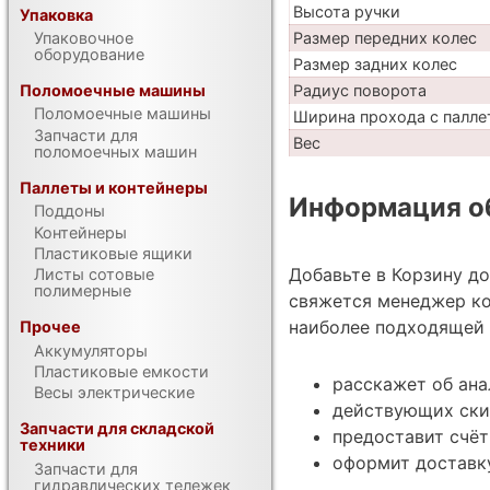
Высота ручки
Упаковка
Упаковочное
Размер передних колес
оборудование
Размер задних колес
Поломоечные машины
Радиус поворота
Поломоечные машины
Ширина прохода с палле
Запчасти для
Вес
поломоечных машин
Паллеты и контейнеры
Информация об
Поддоны
Контейнеры
Пластиковые ящики
Добавьте в Корзину д
Листы сотовые
полимерные
свяжется менеджер ко
наиболее подходящей 
Прочее
Аккумуляторы
Пластиковые емкости
расскажет об ана
Весы электрические
действующих ски
Запчасти для складской
предоставит счёт
техники
оформит доставк
Запчасти для
гидравлических тележек