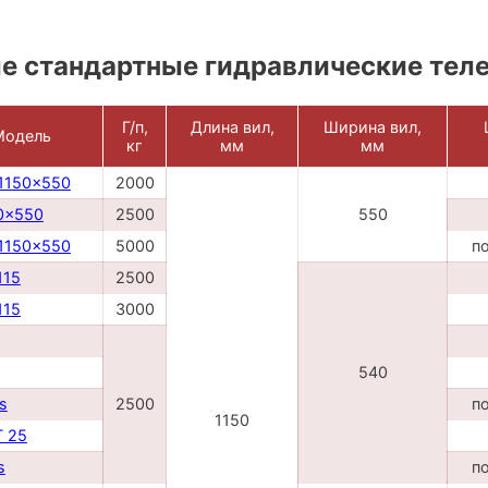
е стандартные гидравлические тел
Г/п,
Длина вил,
Ширина вил,
Модель
кг
мм
мм
1150x550
2000
0x550
2500
550
1150x550
5000
п
115
2500
115
3000
540
s
2500
п
1150
T 25
s
п