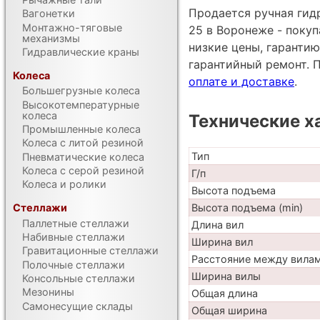
Продается ручная гид
Вагонетки
Монтажно-тяговые
25 в Воронеже - поку
механизмы
низкие цены, гарантию
Гидравлические краны
гарантийный ремонт. 
Колеса
оплате и доставке
.
Большегрузные колеса
Высокотемпературные
колеса
Технические х
Промышленные колеса
Колеса с литой резиной
Тип
Пневматические колеса
Колеса с серой резиной
Г/п
Колеса и ролики
Высота подъема
Стеллажи
Высота подъема (min)
Паллетные стеллажи
Длина вил
Набивные стеллажи
Ширина вил
Гравитационные стеллажи
Расстояние между вила
Полочные стеллажи
Ширина вилы
Консольные стеллажи
Мезонины
Общая длина
Самонесущие склады
Общая ширина