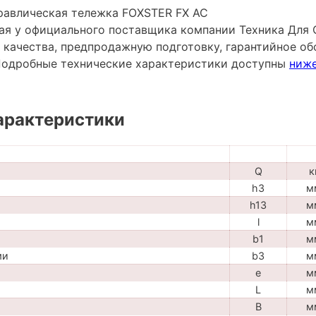
равлическая тележка FOXSTER FX AC
пая у официального поставщика компании Техника Для 
 качества, предпродажную подготовку, гарантийное об
Подробные технические характеристики доступны
ниж
арактеристики
Q
к
h3
м
h13
м
l
м
b1
м
ми
b3
м
e
м
L
м
B
м