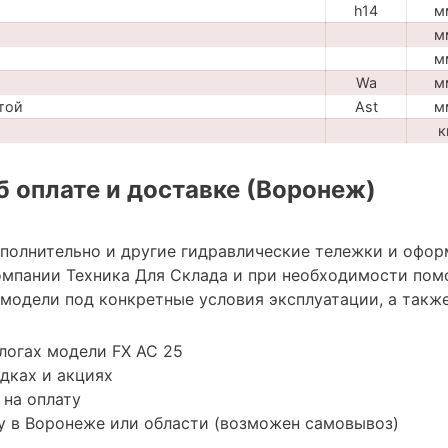
h14
м
м
м
Wa
м
той
Ast
м
к
 оплате и доставке (Воронеж)
ополнительно и другие гидравлические тележки и офор
мпании Техника Для Склада и при необходимости пом
модели под конкретные условия эксплуатации, а также
логах модели FX AC 25
дках и акциях
 на оплату
у в Воронеже или области (возможен самовывоз)