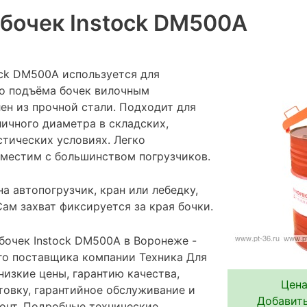
 бочек Instock DM500A
ock DM500A используется для
го подъёма бочек вилочным
ен из прочной стали. Подходит для
личного диаметра в складских,
тических условиях. Легко
вместим с большинством погрузчиков.
а автопогрузчик, кран или лебедку,
ам захват фиксируется за края бочки.
бочек Instock DM500A в Воронеже -
го поставщика компании Техника Для
низкие цены, гарантию качества,
Цена
овку, гарантийное обслуживание и
Добавить
онт. Подробные технические