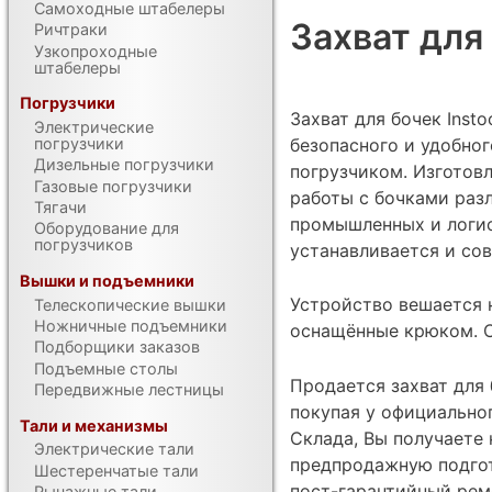
Самоходные штабелеры
Захват для
Ричтраки
Узкопроходные
штабелеры
Погрузчики
Захват для бочек Inst
Электрические
безопасного и удобно
погрузчики
Дизельные погрузчики
погрузчиком. Изготовл
Газовые погрузчики
работы с бочками раз
Тягачи
промышленных и логис
Оборудование для
погрузчиков
устанавливается и со
Вышки и подъемники
Устройство вешается н
Телескопические вышки
Ножничные подъемники
оснащённые крюком. С
Подборщики заказов
Подъемные столы
Продается захват для 
Передвижные лестницы
покупая у официально
Тали и механизмы
Склада, Вы получаете 
Электрические тали
предпродажную подгот
Шестеренчатые тали
пост-гарантийный рем
Рычажные тали