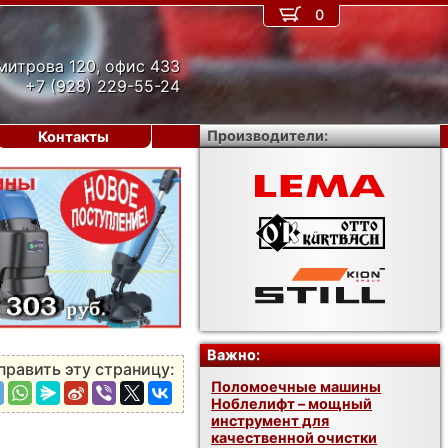
0
митрова 120, офис 433
+7 (928) 229-55-24
Производители:
Контакты
›
Важно:
править эту страницу:
Поломоечные машины
Ноблелифт – мощный
инструмент для
качественной очистки