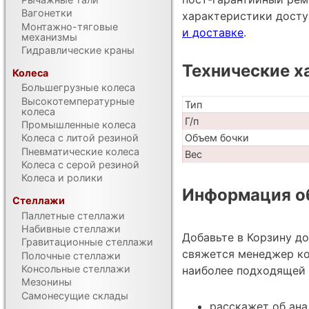
Вагонетки
характеристики дост
Монтажно-тяговые
и доставке
.
механизмы
Гидравлические краны
Технические х
Колеса
Большегрузные колеса
Высокотемпературные
Тип
колеса
Г/п
Промышленные колеса
Колеса с литой резиной
Объем бочки
Пневматические колеса
Вес
Колеса с серой резиной
Колеса и ролики
Информация об
Стеллажи
Паллетные стеллажи
Набивные стеллажи
Добавьте в Корзину д
Гравитационные стеллажи
свяжется менеджер ко
Полочные стеллажи
Консольные стеллажи
наиболее подходящей 
Мезонины
Самонесущие склады
расскажет об ан