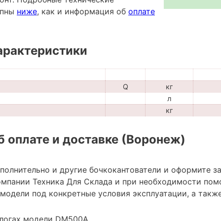
упны
ниже
, как и информация об
оплате
арактеристики
Q
кг
л
кг
 оплате и доставке (Воронеж)
ополнительно и другие бочкокантователи и оформите з
мпании Техника Для Склада и при необходимости пом
модели под конкретные условия эксплуатации, а также
алогах модели DM500A