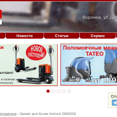
Воронеж, ул. Ди
Новости
Статьи
Сервис
От
нтователи
›
Захват для бочек Instock DM500A