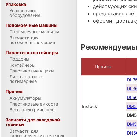
Упаковка
действующих ски
Упаковочное
предоставит счёт
оборудование
оформит доставк
Поломоечные машины
Поломоечные машины
Запчасти для
поломоечных машин
Рекомендуемые
Паллеты и контейнеры
Поддоны
Контейнеры
Произв.
Пластиковые ящики
Листы сотовые
DL3
полимерные
DL3
Прочее
DL5
Аккумуляторы
Пластиковые емкости
Instock
DM5
Весы электрические
DM5
Запчасти для складской
DM5
техники
Запчасти для
DN5
гидравлических тележек