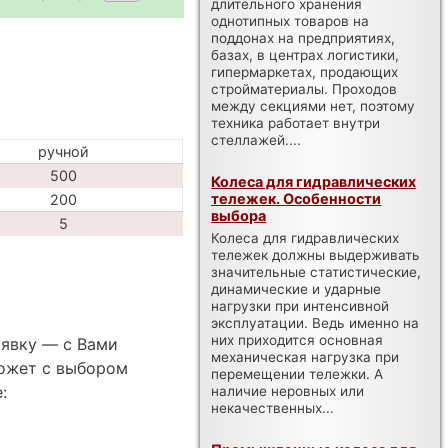
длительного хранения
однотипных товаров на
поддонах на предприятиях,
базах, в центрах логистики,
гипермаркетах, продающих
стройматериалы. Проходов
между секциями нет, поэтому
техника работает внутри
стеллажей....
ручной
500
Колеса для гидравлических
тележек. Особенности
200
выбора
5
Колеса для гидравлических
тележек должны выдерживать
значительные статистические,
динамические и ударные
нагрузки при интенсивной
эксплуатации. Ведь именно на
них приходится основная
аявку — с Вами
механическая нагрузка при
ожет с выбором
перемещении тележки. А
:
наличие неровных или
некачественных...