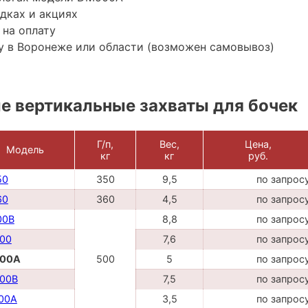
дках и акциях
 на оплату
у в Воронеже или области (возможен самовывоз)
 вертикальные захваты для бочек
Г/п,
Вес,
Цена,
Модель
кг
кг
руб.
50
350
9,5
по запрос
60
360
4,5
по запрос
00B
8,8
по запрос
00
7,6
по запрос
00A
500
5
по запрос
00B
7,5
по запрос
00A
3,5
по запрос