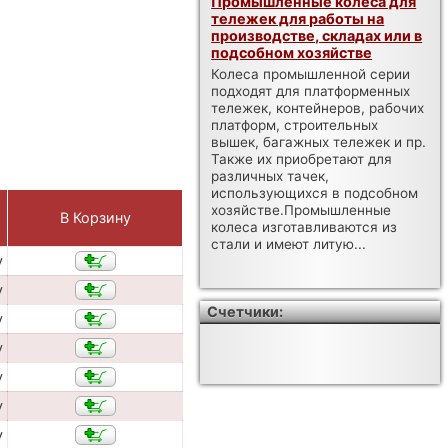
Промышленные колеса для
тележек для работы на
производстве, складах или в
подсобном хозяйстве
Колеса промышленной серии
подходят для платформенных
тележек, контейнеров, рабочих
платформ, строительных
вышек, багажных тележек и пр.
Также их приобретают для
различных тачек,
использующихся в подсобном
хозяйстве.Промышленные
В Корзину
колеса изготавливаются из
стали и имеют литую...
у
у
Счетчики:
у
у
у
у
у