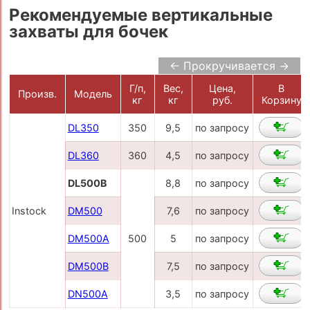
Рекомендуемые вертикальные
захваты для бочек
← Прокручивается →
Г/п,
Вес,
Цена,
В
Произв.
Модель
кг
кг
руб.
Корзину
DL350
350
9,5
по запросу
DL360
360
4,5
по запросу
DL500B
8,8
по запросу
Instock
DM500
7,6
по запросу
DM500A
500
5
по запросу
DM500B
7,5
по запросу
DN500A
3,5
по запросу