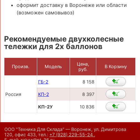
оформит доставку в Воронеже или области
(возможен самовывоз)
Рекомендуемые двухколесные
тележки для 2х баллонов
Цена,
Произв.
Модель
В Корзину
руб.
ГБ-2
8 158
Россия
КП-2
8 397
КП-2У
10 836
ООО "Техника Для Склада" — Воронеж, ул. Димитрова
120, офис 433,
тел.:
+7 (928) 229-55-24
,
E-mail:
zakaz@pt-36.ru