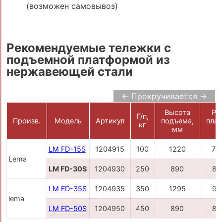
(возможен самовывоз)
Рекомендуемые тележки с
подъемной платформой из
нержавеющей стали
← Прокручивается →
Высота
Ра
Г/п,
Произв.
Модель
Артикул
подъема,
пла
кг
мм
LM FD-15S
1204915
100
1220
70
Lema
LM FD-30S
1204930
250
890
81
LM FD-35S
1204935
350
1295
91
lema
LM FD-50S
1204950
450
890
81