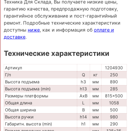
Техника Для Склада, Вы получаете низкие цены,
гарантию качества, предпродажную подготовку,
гарантийное обслуживание и пост-гарантийный
ремонт. Подробные технические характеристики
доступны
ниже
, как и информация об
оплате и
доставке
.
Технические характеристики
Артикул
1204930
Г/п
Q
кг
250
Высота подъема
h3
мм
890
Высота подъема (min)
h13
мм
285
Размеры платформы
AxB
мм
815x500
Общая длина
L
мм
1058
Общая ширина
B
мм
500
Высота ручки
h14
мм
980
Габаритн. высота (min)
h1
мм
290
Размер передних колес
мм
125х35