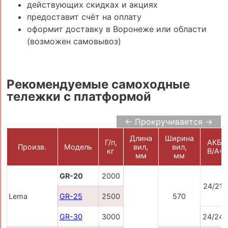
действующих скидках и акциях
предоставит счёт на оплату
оформит доставку в Воронеже или области
(возможен самовывоз)
Рекомендуемые самоходные
тележки с платформой
← Прокручивается →
Длина
Ширина
Г/п,
АКБ,
Произв.
Модель
вил,
вил,
кг
В/Ач
мм
мм
GR-20
2000
24/210
Lema
GR-25
2500
570
GR-30
3000
24/24