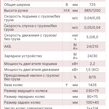
Общая ширина
B
мм
725
Высота ручки
h14
мм
985/1200
Скорость подъема с грузом/без
м/с
0,04/0,05
груза
Скорость спуска с грузом/без
м/с
0,05/0,04
груза
Скорость движения с грузом/
км/
5,0/6,0
без груза
ч
В/
АКБ
24/210
Ач
В/
Зарядное устройство
24/30
Ач
Мощность двигателя подъема
кВт
2,2
Мощность двигателя движения
кВт
1,5 (AC)
Преодолимый наклон с грузом/
%
8/15
без груза
База колес
Y
мм
1426
Размер ведущего колеса
мм
230x75
Размер передних колес
мм
80x70
Размер задних колес
мм
100x40
Число колес спереди/сзади
1x+2/4