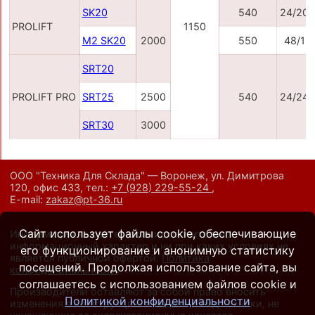
SK20
540
24/20
PROLIFT
1150
M2 SK20
2000
550
48/15
SRT20
PROLIFT PRO
SRT25
2500
540
24/24
SRT30
3000
ООО "Техника Для Склада" — Воронеж, ул. Димитрова
120, офис 433,
тел.:
+7 (928) 229-55-24
,
E-mail:
zakaz@pt-36.ru
Сайт использует файлы cookie, обеспечивающие
Информация на сайте носит исключительно
информационный характер и ни при каких условиях не
его функционирование и анонимную статистику
является публичной офертой.
Политика
посещений. Продолжая использование сайта, вы
конфиденциальности
.
соглашаетесь с использованием файлов cookie и
Производители оставляют за собой право вносить
Политикой конфиденциальности
изменения в конструкцию и внешний вид техники, не