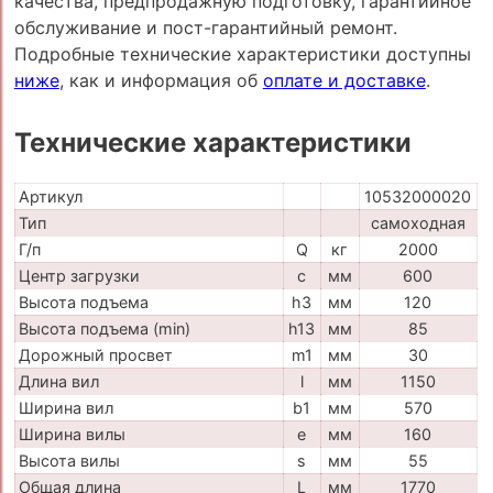
качества, предпродажную подготовку, гарантийное
обслуживание и пост-гарантийный ремонт.
Подробные технические характеристики доступны
ниже
, как и информация об
оплате и доставке
.
Технические характеристики
Артикул
10532000020
Тип
самоходная
Г/п
Q
кг
2000
Центр загрузки
c
мм
600
Высота подъема
h3
мм
120
Высота подъема (min)
h13
мм
85
Дорожный просвет
m1
мм
30
Длина вил
l
мм
1150
Ширина вил
b1
мм
570
Ширина вилы
e
мм
160
Высота вилы
s
мм
55
Общая длина
L
мм
1770