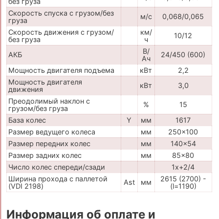
без груза
Скорость спуска с грузом/без
м/с
0,068/0,065
груза
Скорость движения с грузом/
км/
10/12
без груза
ч
В/
АКБ
24/450 (600)
Ач
Мощность двигателя подъема
кВт
2,2
Мощность двигателя
кВт
3,0
движения
Преодолимый наклон с
%
15
грузом/без груза
База колес
Y
мм
1617
Размер ведущего колеса
мм
250x100
Размер передних колес
мм
140x54
Размер задних колес
мм
85x80
Число колес спереди/сзади
1x+2/4
Ширина прохода с паллетой
2615 (2700) -
Ast
мм
(VDI 2198)
(l=1190)
Информация об оплате и