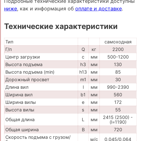
Подробные технические характеристики доступны
ниже
, как и информация об
оплате и доставке
.
Технические характеристики
Тип
самоходная
Г/п
Q
кг
2200
Центр загрузки
c
мм
500-1200
Высота подъема
h3
мм
130
Высота подъема (min)
h13
мм
85
Дорожный просвет
m1
мм
30
Длина вил
l
мм
990-2390
Ширина вил
b1
мм
560
Ширина вилы
e
мм
172
Высота вилы
s
мм
55
2415 (2500) -
Общая длина
L
мм
(l=1190)
Общая ширина
B
мм
720
Скорость подъема с грузом/
м/с
0,045/0,064