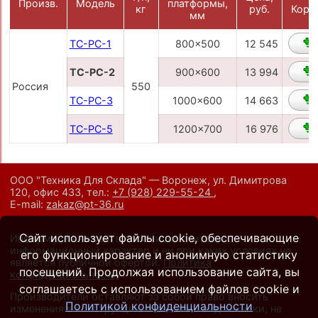
Произв.
Модель
платформы,
кг
руб.
Корз
мм
ТС-РС-1
800x500
12 545
ТС-РС-2
900x600
13 994
Россия
550
ТС-РС-3
1000x600
14 663
ТС-РС-5
1200x700
16 976
ООО "Техника Для Склада" — Воронеж, ул. Димитрова
120, офис 433,
тел.:
+7 (928) 229-55-24
,
E-mail:
zakaz@pt-36.ru
Сайт использует файлы cookie, обеспечивающие
Информация на сайте носит исключительно
информационный характер и ни при каких условиях не
его функционирование и анонимную статистику
является публичной офертой.
Политика
посещений. Продолжая использование сайта, вы
конфиденциальности
.
соглашаетесь с использованием файлов cookie и
Производители оставляют за собой право вносить
Политикой конфиденциальности
изменения в конструкцию и внешний вид техники, не