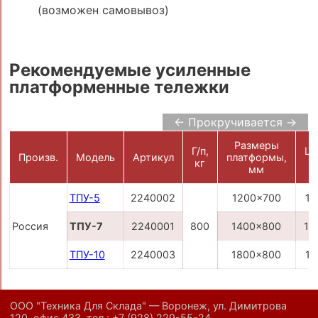
(возможен самовывоз)
Рекомендуемые усиленные
платформенные тележки
← Прокручивается →
Размеры
Г/п,
Це
Произв.
Модель
Артикул
платформы,
кг
р
мм
ТПУ-5
2240002
1200x700
10
Россия
ТПУ-7
2240001
800
1400x800
13
ТПУ-10
2240003
1800x800
17
ООО "Техника Для Склада" — Воронеж, ул. Димитрова
120, офис 433,
тел.:
+7 (928) 229-55-24
,