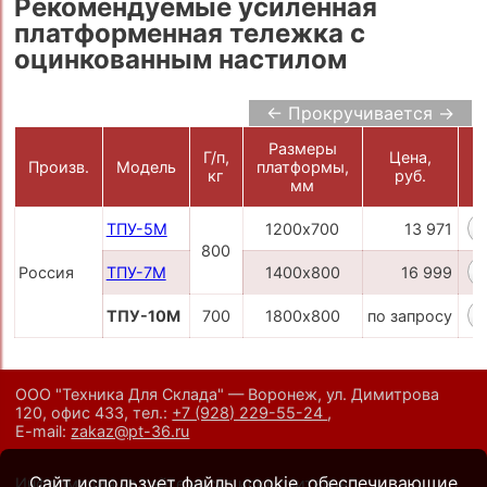
Рекомендуемые усиленная
платформенная тележка с
оцинкованным настилом
← Прокручивается →
Размеры
Г/п,
Цена,
Произв.
Модель
платформы,
кг
руб.
К
мм
ТПУ-5М
1200х700
13 971
800
Россия
ТПУ-7М
1400х800
16 999
ТПУ-10М
700
1800х800
по запросу
ООО "Техника Для Склада" — Воронеж, ул. Димитрова
120, офис 433,
тел.:
+7 (928) 229-55-24
,
E-mail:
zakaz@pt-36.ru
Сайт использует файлы cookie, обеспечивающие
Информация на сайте носит исключительно