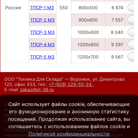
Россия
ТПСР-1 МЗ
550
800х500
6 674
ТПСР-2 МЗ
900х600
7 557
ТПСР-3 МЗ
1000х600
8 040
ТПСР-4 МЗ
1200х600
9 297
ТПСР-5 МЗ
1200х700
9 567
ООО "Техника Для Склада" — Воронеж, ул. Димитрова
120, офис 433,
тел.:
+7 (928) 229-55-24
,
E-mail:
zakaz@pt-36.ru
Сайт использует файлы cookie, обеспечивающие
Информация на сайте носит исключительно
информационный характер и ни при каких условиях не
его функционирование и анонимную статистику
является публичной офертой.
Политика
посещений. Продолжая использование сайта, вы
конфиденциальности
.
соглашаетесь с использованием файлов cookie и
Производители оставляют за собой право вносить
Политикой конфиденциальности
изменения в конструкцию и внешний вид техники, не