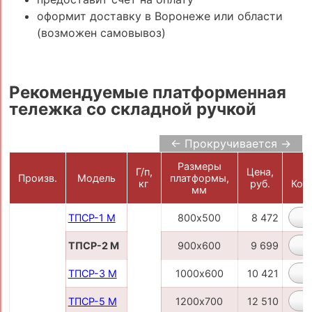
оформит доставку в Воронеже или области
(возможен самовывоз)
Рекомендуемые платформенная
тележка со складной ручкой
← Прокручивается →
Размеры
Г/п,
Цена,
Произв.
Модель
платформы,
кг
руб.
Кор
мм
ТПСР-1 М
800х500
8 472
ТПСР-2 М
900х600
9 699
ТПСР-3 М
1000х600
10 421
ТПСР-5 М
1200х700
12 510