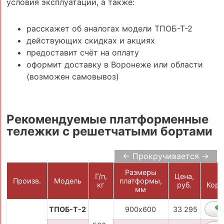
условия эксплуатации, а также:
расскажет об аналогах модели ТПОБ-Т-2
действующих скидках и акциях
предоставит счёт на оплату
оформит доставку в Воронеже или области
(возможен самовывоз)
Рекомендуемые платформенные
тележки с решетчатыми бортами
← Прокручивается →
Размеры
Г/п,
Цена,
В
Произв.
Модель
платформы,
кг
руб.
Корз
мм
ТПОБ-Т-2
900х600
33 295