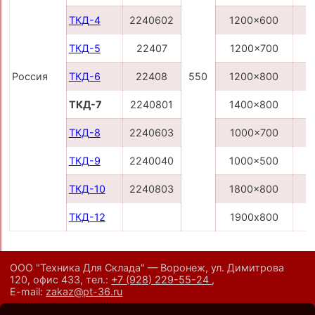
ТКД-4
2240602
1200x600
ТКД-5
22407
1200x700
Россия
ТКД-6
22408
550
1200x800
ТКД-7
2240801
1400x800
ТКД-8
2240603
1000x700
ТКД-9
2240040
1000x500
ТКД-10
2240803
1800x800
ТКД-12
1900х800
ООО "Техника Для Склада" — Воронеж, ул. Димитрова
120, офис 433,
тел.:
+7 (928) 229-55-24
,
E-mail:
zakaz@pt-36.ru