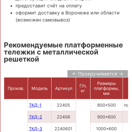
предоставит счёт на оплату
оформит доставку в Воронеже или области
(возможен самовывоз)
Рекомендуемые платформенные
тележки с металлической
решеткой
← Прокручивается →
Размеры
Г/п,
Произв.
Модель
Артикул
платформы,
кг
мм
ТКД-1
22405
800x500
по 
ТКД-2
22406
900x600
ТКД-3
2240601
1000x600