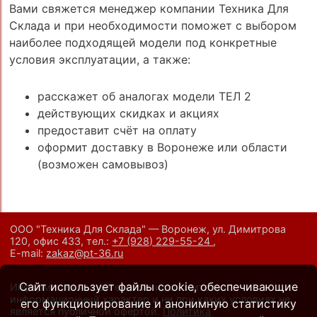
Вами свяжется менеджер компании Техника Для
Склада и при необходимости поможет с выбором
наиболее подходящей модели под конкретные
условия эксплуатации, а также:
расскажет об аналогах модели ТЕЛ 2
действующих скидках и акциях
предоставит счёт на оплату
оформит доставку в Воронеже или области
(возможен самовывоз)
ООО "Техника Для Склада" — Воронеж, ул. Димитрова
120, офис 433,
тел.:
+7 (928) 229-55-24
,
E-mail:
zakaz@pt-36.ru
Сайт использует файлы cookie, обеспечивающие
Информация на сайте носит исключительно
информационный характер и ни при каких условиях не
его функционирование и анонимную статистику
является публичной офертой.
Политика