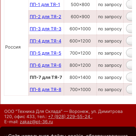
ПП-1 для ТЯ-1
500x800
по запросу
ПП-2 для ТЯ-2
600x900
по запросу
ПП-3 для ТЯ-3
600x1000
по запросу
ПП-4 для ТЯ-4
600x1200
по запросу
Россия
ПП-5 для ТЯ-5
700x1200
по запросу
ПП-6 для ТЯ-6
800x1200
по запросу
ПП-7 для ТЯ-7
800x1400
по запросу
ПП-8 для ТЯ-8
700x1000
по запросу
ООО "Техника Для Склада" — Воронеж, ул. Димитрова
120, офис 433,
тел.:
+7 (928) 229-55-24
,
E-mail:
zakaz@pt-36.ru
Сайт использует файлы cookie, обеспечивающие