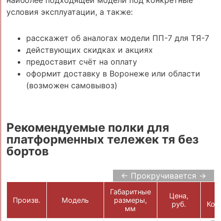
наиболее подходящей модели под конкретные
условия эксплуатации, а также:
расскажет об аналогах модели ПП-7 для ТЯ-7
действующих скидках и акциях
предоставит счёт на оплату
оформит доставку в Воронеже или области
(возможен самовывоз)
Рекомендуемые полки для
платформенных тележек тя без
бортов
← Прокручивается →
Габаритные
Цена,
Произв.
Модель
размеры,
руб.
Кор
мм