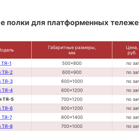
 полки для платформенных тележек
Габаритные размеры,
Цена,
одель
мм
руб.
 ТЯ-1
500x800
по за
я ТЯ-2
600x900
по за
я ТЯ-3
600x1000
по за
я ТЯ-4
600x1200
по за
я ТЯ-5
700x1200
по за
я ТЯ-6
800x1200
по за
 ТЯ-7
800x1400
по за
я ТЯ-8
700x1000
по за