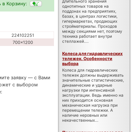
длительного хранения
 в Корзину:
однотипных товаров на
поддонах на предприятиях,
базах, в центрах логистики,
гипермаркетах, продающих
стройматериалы. Проходов
между секциями нет, поэтому
224102251
техника работает внутри
стеллажей....
700x1200
Колеса для гидравлических
тележек. Особенности
выбора
Колеса для гидравлических
тележек должны выдерживать
мите заявку — с Вами
значительные статистические,
ожет с выбором
динамические и ударные
нагрузки при интенсивной
:
эксплуатации. Ведь именно на
них приходится основная
механическая нагрузка при
перемещении тележки. А
наличие неровных или
некачественных...