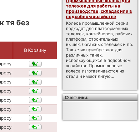
Промышленные колеса для
тележек для работы на
производстве, складах или в
подсобном хозяйстве
 тя без
Колеса промышленной серии
подходят для платформенных
тележек, контейнеров, рабочих
платформ, строительных
вышек, багажных тележек и пр.
Также их приобретают для
В Корзину
различных тачек,
использующихся в подсобном
просу
хозяйстве.Промышленные
колеса изготавливаются из
просу
стали и имеют литую...
просу
просу
Счетчики:
просу
просу
просу
просу