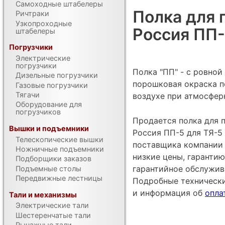
Самоходные штабелеры
Полка для 
Ричтраки
Узкопроходные
Россия ПП-
штабелеры
Погрузчики
Электрические
погрузчики
Полка "ПП" - с ровно
Дизельные погрузчики
порошковая окраска п
Газовые погрузчики
Тягачи
воздухе при атмосферн
Оборудование для
погрузчиков
Продается полка для 
Вышки и подъемники
Россия ПП-5 для ТЯ-5
Телескопические вышки
поставщика компании 
Ножничные подъемники
низкие цены, гарантию
Подборщики заказов
гарантийное обслужив
Подъемные столы
Передвижные лестницы
Подробные техническ
и информация об
опла
Тали и механизмы
Электрические тали
Шестеренчатые тали
Рычажные тали