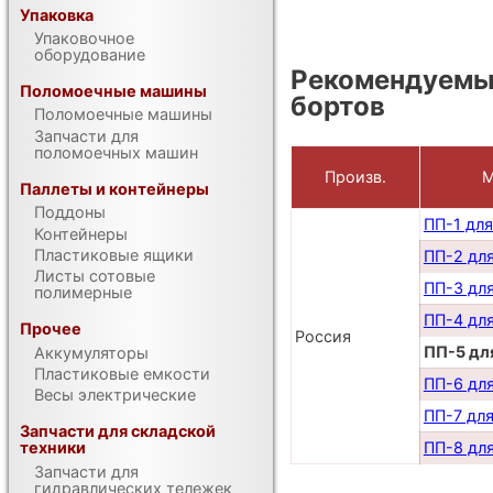
Упаковка
Упаковочное
оборудование
Рекомендуемые
Поломоечные машины
бортов
Поломоечные машины
Запчасти для
поломоечных машин
Произв.
М
Паллеты и контейнеры
Поддоны
ПП-1 для
Контейнеры
Пластиковые ящики
ПП-2 дл
Листы сотовые
ПП-3 дл
полимерные
ПП-4 дл
Прочее
Россия
ПП-5 дл
Аккумуляторы
Пластиковые емкости
ПП-6 дл
Весы электрические
ПП-7 для
Запчасти для складской
ПП-8 дл
техники
Запчасти для
гидравлических тележек