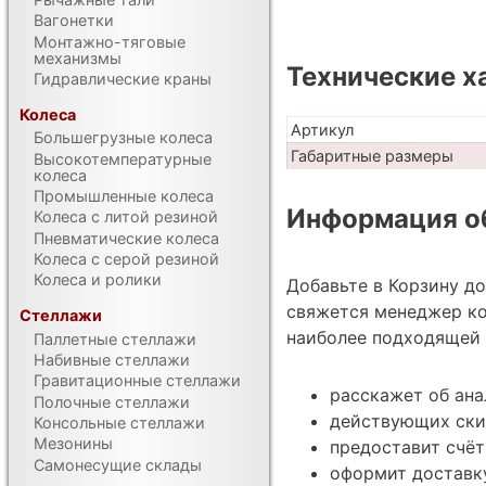
Вагонетки
Монтажно-тяговые
механизмы
Технические х
Гидравлические краны
Колеса
Артикул
Большегрузные колеса
Габаритные размеры
Высокотемпературные
колеса
Промышленные колеса
Информация об
Колеса с литой резиной
Пневматические колеса
Колеса с серой резиной
Колеса и ролики
Добавьте в Корзину д
свяжется менеджер ко
Стеллажи
наиболее подходящей 
Паллетные стеллажи
Набивные стеллажи
Гравитационные стеллажи
расскажет об ана
Полочные стеллажи
действующих ски
Консольные стеллажи
Мезонины
предоставит счёт
Самонесущие склады
оформит доставк