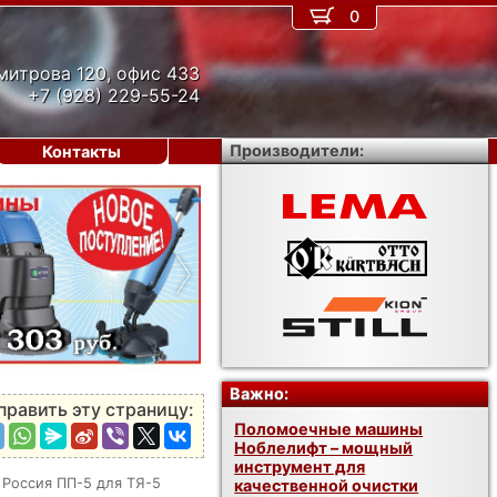
0
митрова 120, офис 433
+7 (928) 229-55-24
Производители:
Контакты
›
Важно:
править эту страницу:
Поломоечные машины
Ноблелифт – мощный
инструмент для
 Россия ПП-5 для ТЯ-5
качественной очистки