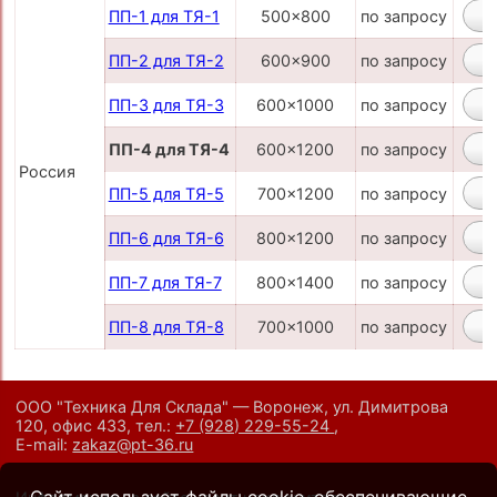
ПП-1 для ТЯ-1
500x800
по запросу
ПП-2 для ТЯ-2
600x900
по запросу
ПП-3 для ТЯ-3
600x1000
по запросу
ПП-4 для ТЯ-4
600x1200
по запросу
Россия
ПП-5 для ТЯ-5
700x1200
по запросу
ПП-6 для ТЯ-6
800x1200
по запросу
ПП-7 для ТЯ-7
800x1400
по запросу
ПП-8 для ТЯ-8
700x1000
по запросу
ООО "Техника Для Склада" — Воронеж, ул. Димитрова
120, офис 433,
тел.:
+7 (928) 229-55-24
,
E-mail:
zakaz@pt-36.ru
Сайт использует файлы cookie, обеспечивающие