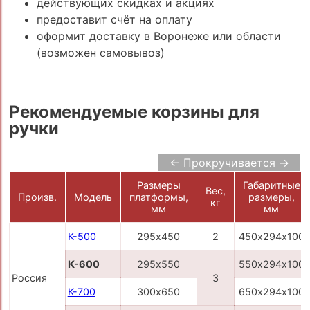
действующих скидках и акциях
предоставит счёт на оплату
оформит доставку в Воронеже или области
(возможен самовывоз)
Рекомендуемые корзины для
ручки
← Прокручивается →
Размеры
Габаритные
Вес,
Произв.
Модель
платформы,
размеры,
кг
мм
мм
К-500
295х450
2
450х294х100
К-600
295х550
550х294х100
Россия
3
К-700
300х650
650х294х100