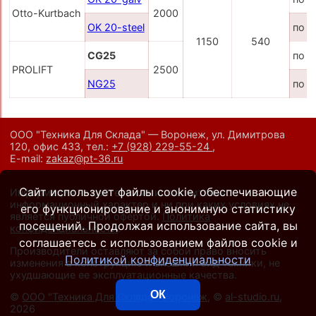
Otto-Kurtbach
2000
OK 20-steel
по з
1150
540
CG25
по з
PROLIFT
2500
NG25
по з
ООО "Техника Для Склада" — Воронеж, ул. Димитрова
120, офис 433,
тел.:
+7 (928) 229-55-24
,
E-mail:
zakaz@pt-36.ru
Сайт использует файлы cookie, обеспечивающие
Информация на сайте носит исключительно
информационный характер и ни при каких условиях не
его функционирование и анонимную статистику
является публичной офертой.
Политика
посещений. Продолжая использование сайта, вы
конфиденциальности
.
соглашаетесь с использованием файлов cookie и
Производители оставляют за собой право вносить
Политикой конфиденциальности
изменения в конструкцию и внешний вид техники, не
ухудшающие ее эксплуатационные качества.
ОК
©
ООО "Техника Для Склада", Воронеж
, ©
al-studio.ru
,
2026