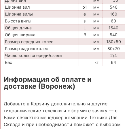
Длина вил
l
мм
1150
Ширина вил
b1
мм
540
Ширина вилы
e
мм
160
Высота вилы
s
мм
60
Общая длина
L
мм
1540
Общая ширина
B
мм
540
Размер передних колес
мм
180х50
Размер задних колес
мм
80х70
Число колес спереди/сзади
2/4
Вес
кг
64
Информация об оплате и
доставке (Воронеж)
Добавьте в Корзину дополнительно и другие
гидравлические тележки и оформите заявку — с
Вами свяжется менеджер компании Техника Для
Склада и при необходимости поможет с выбором