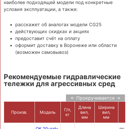
наиболее подходящей модели под конкретные
условия эксплуатации, а также:
расскажет об аналогах модели CG25
действующих скидках и акциях
предоставит счёт на оплату
оформит доставку в Воронеже или области
(возможен самовывоз)
Рекомендуемые гидравлические
тележки для агрессивных сред
← Прокручивается →
Длина
Ширина
Г/п,
Ц
Произв.
Модель
вил,
вил,
кг
р
мм
мм
OK 20-galv
по з