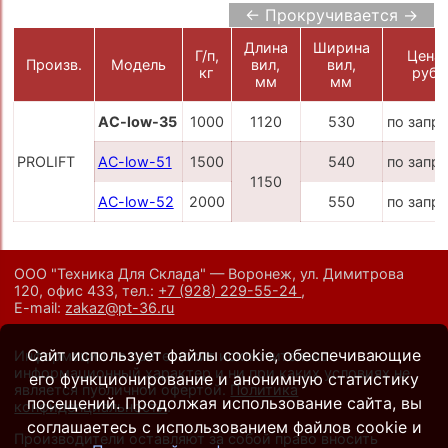
← Прокручивается →
Длина
Ширина
Г/п,
Цена,
Произв.
Модель
вил,
вил,
кг
руб.
мм
мм
AC-low-35
1000
1120
530
по запр
PROLIFT
AC-low-51
1500
540
по запр
1150
AC-low-52
2000
550
по запр
ООО "Техника Для Склада" — Воронеж, ул. Димитрова
120, офис 433,
тел.:
+7 (928) 229-55-24
,
E-mail:
zakaz@pt-36.ru
Сайт использует файлы cookie, обеспечивающие
Информация на сайте носит исключительно
информационный характер и ни при каких условиях не
его функционирование и анонимную статистику
является публичной офертой.
Политика
посещений. Продолжая использование сайта, вы
конфиденциальности
.
соглашаетесь с использованием файлов cookie и
Производители оставляют за собой право вносить