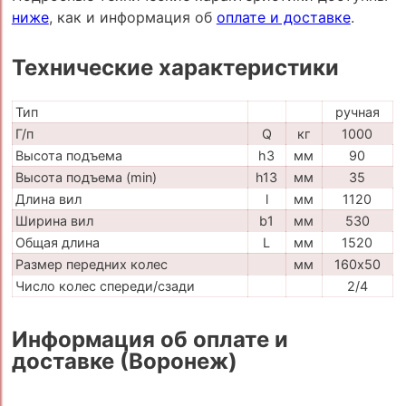
ниже
, как и информация об
оплате и доставке
.
Технические характеристики
Тип
ручная
Г/п
Q
кг
1000
Высота подъема
h3
мм
90
Высота подъема (min)
h13
мм
35
Длина вил
l
мм
1120
Ширина вил
b1
мм
530
Общая длина
L
мм
1520
Размер передних колес
мм
160х50
Число колес спереди/сзади
2/4
Информация об оплате и
доставке (Воронеж)