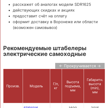
расскажет об аналогах модели SDR1625
действующих скидках и акциях
предоставит счёт на оплату
оформит доставку в Воронеже или области
(возможен самовывоз)
Рекомендуемые штабелеры
электрические самоходные
← Прокручивается →
Габаритн.
Высота
Г/п,
высота
Произв.
Модель
подъема,
кг
(min),
мм
мм
SDR1016
1600
2015