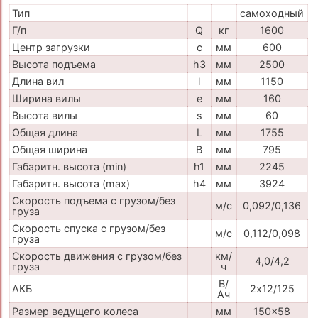
Тип
самоходный
Г/п
Q
кг
1600
Центр загрузки
c
мм
600
Высота подъема
h3
мм
2500
Длина вил
l
мм
1150
Ширина вилы
e
мм
160
Высота вилы
s
мм
60
Общая длина
L
мм
1755
Общая ширина
B
мм
795
Габаритн. высота (min)
h1
мм
2245
Габаритн. высота (max)
h4
мм
3924
Скорость подъема с грузом/без
м/с
0,092/0,136
груза
Скорость спуска с грузом/без
м/с
0,112/0,098
груза
Скорость движения с грузом/без
км/
4,0/4,2
груза
ч
В/
АКБ
2х12/125
Ач
Размер ведущего колеса
мм
150x58