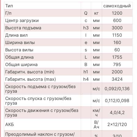
Тип
самоходный
Г/п
Q
кг
1200
Центр загрузки
c
мм
600
Высота подъема
h3
мм
3000
Длина вил
l
мм
1150
Ширина вилы
e
мм
160
Высота вилы
s
мм
60
Общая длина
L
мм
1755
Общая ширина
B
мм
795
Габаритн. высота (min)
h1
мм
2000
Габаритн. высота (max)
h4
мм
3424
Скорость подъема с грузом/без
м/с
0,092/0,136
груза
Скорость спуска с грузом/без
м/с
0,112/0,098
груза
Скорость движения с грузом/без
км/
4,0/4,2
груза
ч
В/
АКБ
2x12/120
Ач
Преодолимый наклон с грузом/
%
3/10