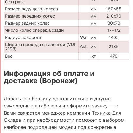
без груза
Размер ведущего колеса
мм
150x58
Размер передних колес
мм
210х70
Размер задних колес
мм
80х70
Число колес спереди/сзади
1x+1/2
Радиус поворота
Wa
мм
1405
Ширина прохода с паллетой (VDI
Ast
мм
2185
2198)
Вес
кг
470
Информация об оплате и
доставке (Воронеж)
Добавьте в Корзину дополнительно и другие
самоходные штабелеры и оформите заявку — с
Вами свяжется менеджер компании Техника Для
Склада и при необходимости поможет с выбором
наиболее подходящей модели под конкретные