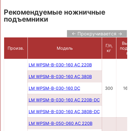
Рекомендуемые ножничные
подъемники
← Прокручивается →
Выс
Г/п,
Произв.
Модель
подъ
кг
м
LM WPSM-B-030-160 AC 220В
LM WPSM-B-030-160 AC 380В
LM WPSM-B-030-160 DC
300
160
LM WPSM-B-030-160 AC 220B-DC
LM WPSM-B-030-160 AC 380B-DC
LM WPSM-B-050-060 AC 220B