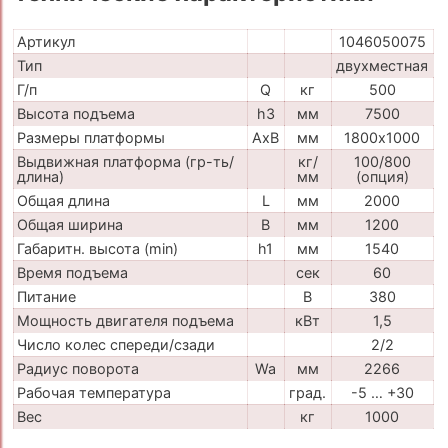
Артикул
1046050075
Тип
двухместная
Г/п
Q
кг
500
Высота подъема
h3
мм
7500
Размеры платформы
AxB
мм
1800х1000
Выдвижная платформа (гр-ть/
кг/
100/800
длина)
мм
(опция)
Общая длина
L
мм
2000
Общая ширина
B
мм
1200
Габаритн. высота (min)
h1
мм
1540
Время подъема
сек
60
Питание
В
380
Мощность двигателя подъема
кВт
1,5
Число колес спереди/сзади
2/2
Радиус поворота
Wa
мм
2266
Рабочая температура
град.
-5 … +30
Вес
кг
1000