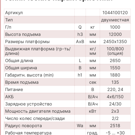
Артикул
1044100120
Тип
двухместная
Г/п
Q
кг
1000
Высота подъема
h3
мм
12000
Размеры платформы
AxB
мм
2450х1350
Выдвижная платформа (гр-ть/
кг/
100/800
длина)
мм
(опция)
Общая длина
L
мм
2650
Общая ширина
B
мм
1550
Габаритн. высота (min)
h1
мм
1880
Время подъема
сек
135
Питание
В
220, 24
АКБ
В/Ач
4х6/150
Зарядное устройство
В/Ач
24/30
Мощность двигателя подъема
кВт
2х3
Число колес спереди/сзади
2/2
Радиус поворота
Wa
мм
2518
Рабочая температура
град.
-5 … +30