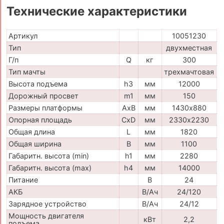
Технические характеристики
Артикул
10051230
Тип
двухместная
Г/п
Q
кг
300
Тип мачты
трехмачтовая
Высота подъема
h3
мм
12000
Дорожный просвет
m1
мм
150
Размеры платформы
AxB
мм
1430х880
Опорная площадь
CxD
мм
2330х2230
Общая длина
L
мм
1820
Общая ширина
B
мм
1100
Габаритн. высота (min)
h1
мм
2280
Габаритн. высота (max)
h4
мм
14000
Питание
В
24
АКБ
В/Ач
24/120
Зарядное устройство
В/Ач
24/12
Мощность двигателя
кВт
2,2
подъема