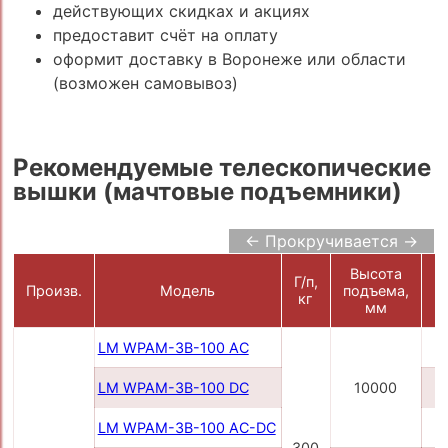
действующих скидках и акциях
предоставит счёт на оплату
оформит доставку в Воронеже или области
(возможен самовывоз)
Рекомендуемые телескопические
вышки (мачтовые подъемники)
← Прокручивается →
Высота
Г/п,
П
Произв.
Модель
подъема,
кг
мм
LM WPAM-3B-100 AC
LM WPAM-3B-100 DC
10000
LM WPAM-3B-100 AC-DC
2
300