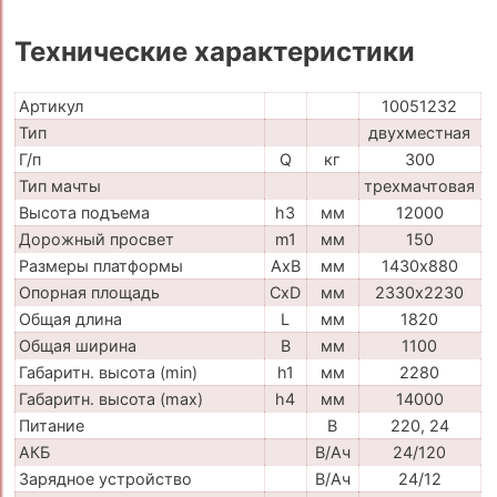
Технические характеристики
Артикул
10051232
Тип
двухместная
Г/п
Q
кг
300
Тип мачты
трехмачтовая
Высота подъема
h3
мм
12000
Дорожный просвет
m1
мм
150
Размеры платформы
AxB
мм
1430х880
Опорная площадь
CxD
мм
2330х2230
Общая длина
L
мм
1820
Общая ширина
B
мм
1100
Габаритн. высота (min)
h1
мм
2280
Габаритн. высота (max)
h4
мм
14000
Питание
В
220, 24
АКБ
В/Ач
24/120
Зарядное устройство
В/Ач
24/12