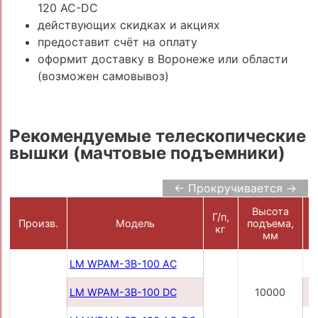
120 AC-DC
действующих скидках и акциях
предоставит счёт на оплату
оформит доставку в Воронеже или области
(возможен самовывоз)
Рекомендуемые телескопические
вышки (мачтовые подъемники)
← Прокручивается →
Высота
Г/п,
П
Произв.
Модель
подъема,
кг
мм
LM WPAM-3B-100 AC
LM WPAM-3B-100 DC
10000