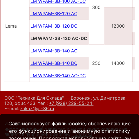
LM WPAM-3B-100 AC-DC
300
LM WPAM-3B-120 AC
Lema
LM WPAM-3B-120 DC
12000
LM WPAM-3B-120 AC-DC
LM WPAM-3B-140 AC
LM WPAM-3B-140 DC
250
14000
LM WPAM-3B-140 AC-DC
ООО "Техника Для Склада" — Воронеж, ул. Димитрова
120, офис 433,
тел.:
+7 (928) 229-55-24
,
E-mail:
zakaz@pt-36.ru
Сайт использует файлы cookie, обеспечивающие
Информация на сайте носит исключительно
информационный характер и ни при каких условиях не
его функционирование и анонимную статистику
является публичной офертой.
Политика
посещений. Продолжая использование сайта, вы