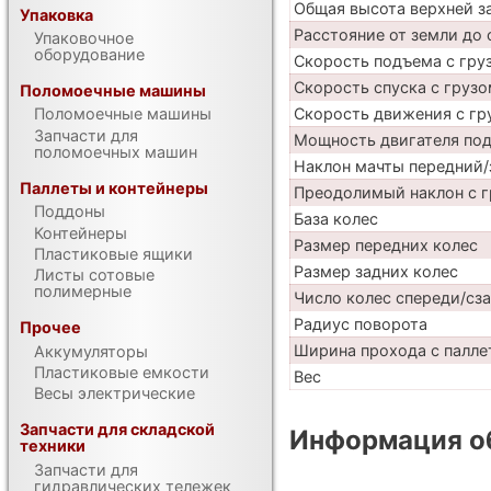
Общая высота верхней 
Упаковка
Расстояние от земли до 
Упаковочное
оборудование
Скорость подъема с груз
Скорость спуска с грузо
Поломоечные машины
Скорость движения с гр
Поломоечные машины
Запчасти для
Мощность двигателя по
поломоечных машин
Наклон мачты передний/
Паллеты и контейнеры
Преодолимый наклон с г
Поддоны
База колес
Контейнеры
Размер передних колес
Пластиковые ящики
Размер задних колес
Листы сотовые
полимерные
Число колес спереди/сз
Радиус поворота
Прочее
Ширина прохода с паллет
Аккумуляторы
Пластиковые емкости
Вес
Весы электрические
Запчасти для складской
Информация об
техники
Запчасти для
гидравлических тележек