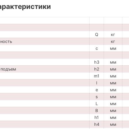
арактеристики
Q
кг
мность
кг
c
мм
h3
мм
 подъем
h2
мм
m1
мм
l
мм
e
мм
s
мм
L
мм
B
мм
h1
мм
h4
мм