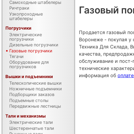
Самоходные штабелеры
Газовый пог
Ричтраки
Узкопроходные
штабелеры
Погрузчики
Продается газовый погр
Электрические
Воронеже - покупая у
погрузчики
Дизельные погрузчики
Техника Для Склада, В
Газовые погрузчики
качества, предпродаж
Тягачи
обслуживание и пост-
Оборудование для
погрузчиков
технические характе
информация об
оплате
Вышки и подъемники
Телескопические вышки
Ножничные подъемники
Подборщики заказов
Подъемные столы
Передвижные лестницы
Тали и механизмы
Электрические тали
Шестеренчатые тали
Рычажные тали