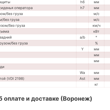
защиты
h6
мм
сиденья оператора
h7
мм
ом/без груза
м/с
м/без груза
м/с
узом/без груза
км/ч
дъема
кВт
задний
a/b
°
рузом/без груза
%
Y
мм
мм
мм
ади
Wa
мм
ой (VDI 2198)
Ast
мм
кг
 оплате и доставке (Воронеж)