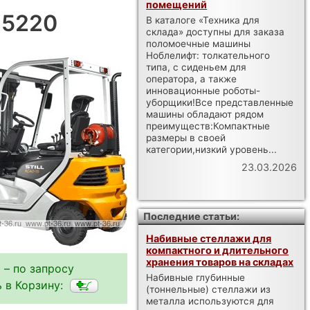
помещений
X 5220
В каталоге «Техника для
склада» доступны для заказа
поломоечные машины
Ноблелифт: толкательного
типа, с сиденьем для
оператора, а также
инновационные роботы-
уборщики!Все представленные
машины обладают рядом
преимуществ:Компактные
размеры в своей
категории,низкий уровень...
23.03.2026
Последние статьи:
Набивные стеллажи для
компактного и длительного
хранения товаров на складах
 – по запросу
Набивные глубинные
 в Корзину:
(тоннельные) стеллажи из
металла используются для