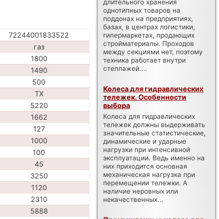
длительного хранения
однотипных товаров на
поддонах на предприятиях,
базах, в центрах логистики,
72244001833522
гипермаркетах, продающих
стройматериалы. Проходов
газ
между секциями нет, поэтому
1800
техника работает внутри
стеллажей....
1490
500
Колеса для гидравлических
TX
тележек. Особенности
5220
выбора
Колеса для гидравлических
1662
тележек должны выдерживать
127
значительные статистические,
1000
динамические и ударные
нагрузки при интенсивной
100
эксплуатации. Ведь именно на
45
них приходится основная
механическая нагрузка при
3250
перемещении тележки. А
1120
наличие неровных или
2310
некачественных...
5888