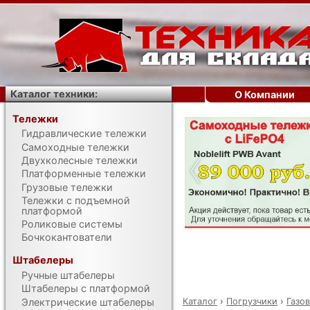
Каталог техники:
О Компании
Тележки
Гидравлические тележки
‹
Самоходные тележки
Двухколесные тележки
Платформенные тележки
Грузовые тележки
Тележки с подъемной
платформой
Роликовые системы
Бочкокантователи
Штабелеры
Ручные штабелеры
Штабелеры с платформой
Каталог
›
Погрузчики
›
Газо
Электрические штабелеры