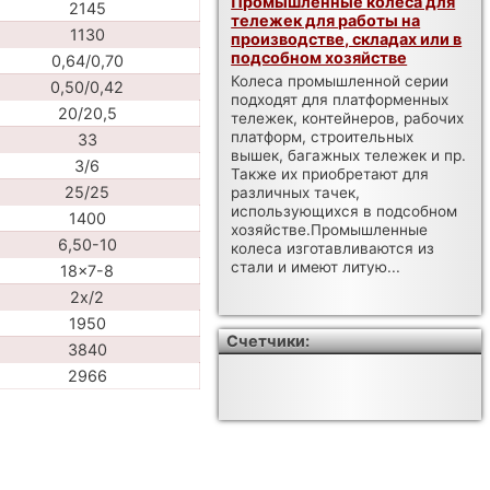
Промышленные колеса для
2145
тележек для работы на
1130
производстве, складах или в
подсобном хозяйстве
0,64/0,70
Колеса промышленной серии
0,50/0,42
подходят для платформенных
20/20,5
тележек, контейнеров, рабочих
платформ, строительных
33
вышек, багажных тележек и пр.
3/6
Также их приобретают для
25/25
различных тачек,
использующихся в подсобном
1400
хозяйстве.Промышленные
6,50-10
колеса изготавливаются из
стали и имеют литую...
18x7-8
2x/2
1950
Счетчики:
3840
2966