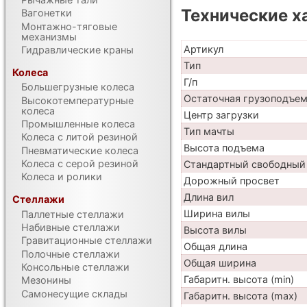
Технические х
Вагонетки
Монтажно-тяговые
механизмы
Артикул
Гидравлические краны
Тип
Колеса
Г/п
Большегрузные колеса
Остаточная грузоподъе
Высокотемпературные
колеса
Центр загрузки
Промышленные колеса
Тип мачты
Колеса с литой резиной
Высота подъема
Пневматические колеса
Колеса с серой резиной
Стандартный свободный
Колеса и ролики
Дорожный просвет
Длина вил
Стеллажи
Ширина вилы
Паллетные стеллажи
Набивные стеллажи
Высота вилы
Гравитационные стеллажи
Общая длина
Полочные стеллажи
Общая ширина
Консольные стеллажи
Габаритн. высота (min)
Мезонины
Самонесущие склады
Габаритн. высота (max)