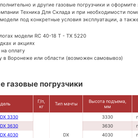
ополнительно и другие газовые погрузчики и оформите
мпании Техника Для Склада и при необходимости пом
модели под конкретные условия эксплуатации, а также
логах модели RC 40-18 T - TX 5220
дках и акциях
 на оплату
у в Воронеже или области (возможен самовывоз)
е газовые погрузчики
Г/п,
Высота подъема,
дель
Тип мачты
кг
мм
 DX 3330
3330
 DX 3630
3630
 DX 4030
DX
4030