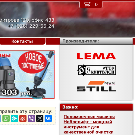
0
митрова 120, офис 433
+7 (928) 229-55-24
Производители:
Контакты
›
Важно:
править эту страницу:
Поломоечные машины
Ноблелифт – мощный
инструмент для
качественной очистки