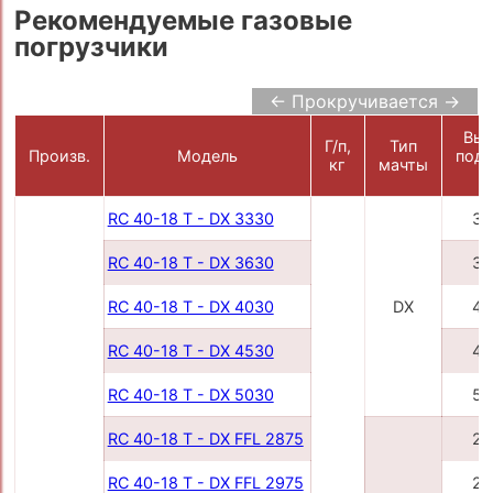
Рекомендуемые газовые
погрузчики
← Прокручивается →
Выс
Г/п,
Тип
Произв.
Модель
подъ
кг
мачты
м
RC 40-18 T - DX 3330
33
RC 40-18 T - DX 3630
36
RC 40-18 T - DX 4030
DX
40
RC 40-18 T - DX 4530
45
RC 40-18 T - DX 5030
50
RC 40-18 T - DX FFL 2875
28
RC 40-18 T - DX FFL 2975
29