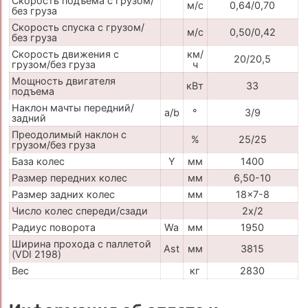
Скорость подъема с грузом/
м/с
0,64/0,70
без груза
Скорость спуска с грузом/
м/с
0,50/0,42
без груза
Скорость движения с
км/
20/20,5
грузом/без груза
ч
Мощность двигателя
кВт
33
подъема
Наклон мачты передний/
a/b
°
3/9
задний
Преодолимый наклон с
%
25/25
грузом/без груза
База колес
Y
мм
1400
Размер передних колес
мм
6,50-10
Размер задних колес
мм
18x7-8
Число колес спереди/сзади
2x/2
Радиус поворота
Wa
мм
1950
Ширина прохода с паллетой
Ast
мм
3815
(VDI 2198)
Вес
кг
2830