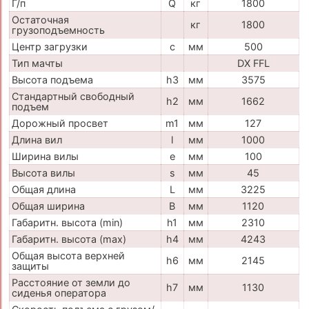
Г/п
Q
кг
1800
Остаточная
кг
1800
грузоподъемность
Центр загрузки
c
мм
500
Тип мачты
DX FFL
Высота подъема
h3
мм
3575
Стандартный свободный
h2
мм
1662
подъем
Дорожный просвет
m1
мм
127
Длина вил
l
мм
1000
Ширина вилы
e
мм
100
Высота вилы
s
мм
45
Общая длина
L
мм
3225
Общая ширина
B
мм
1120
Габаритн. высота (min)
h1
мм
2310
Габаритн. высота (max)
h4
мм
4243
Общая высота верхней
h6
мм
2145
защиты
Расстояние от земли до
h7
мм
1130
сиденья оператора