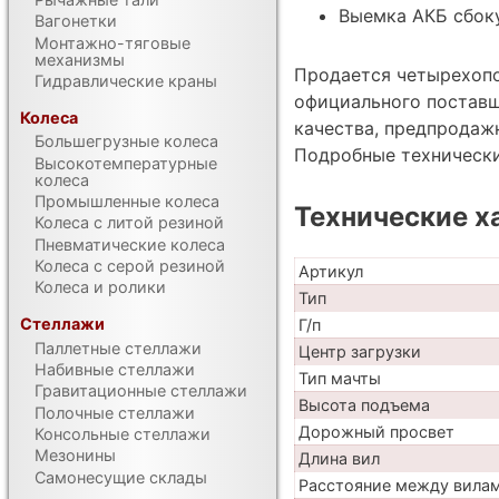
Выемка АКБ сбоку
Вагонетки
Монтажно-тяговые
механизмы
Продается четырехопо
Гидравлические краны
официального поставщ
Колеса
качества, предпродаж
Большегрузные колеса
Подробные техническ
Высокотемпературные
колеса
Промышленные колеса
Технические х
Колеса с литой резиной
Пневматические колеса
Колеса с серой резиной
Артикул
Колеса и ролики
Тип
Стеллажи
Г/п
Паллетные стеллажи
Центр загрузки
Набивные стеллажи
Тип мачты
Гравитационные стеллажи
Высота подъема
Полочные стеллажи
Дорожный просвет
Консольные стеллажи
Мезонины
Длина вил
Самонесущие склады
Расстояние между вила