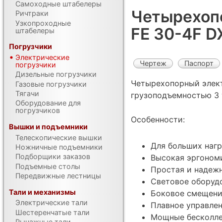
Самоходные штабелеры
Четырехоп
Ричтраки
Узкопроходные
FE 30-4F D
штабелеры
Погрузчики
Электрические
Чертеж
Паспорт
погрузчики
Дизельные погрузчики
Четырехопорный элек
Газовые погрузчики
Тягачи
грузоподъемностью 3 
Оборудование для
погрузчиков
Особенности:
Вышки и подъемники
Телескопические вышки
Для больших нагр
Ножничные подъемники
Подборщики заказов
Высокая эргоном
Подъемные столы
Простая и надеж
Передвижные лестницы
Световое оборуд
Тали и механизмы
Боковое смещени
Электрические тали
Плавное управле
Шестеренчатые тали
Мощные бесколле
Рычажные тали