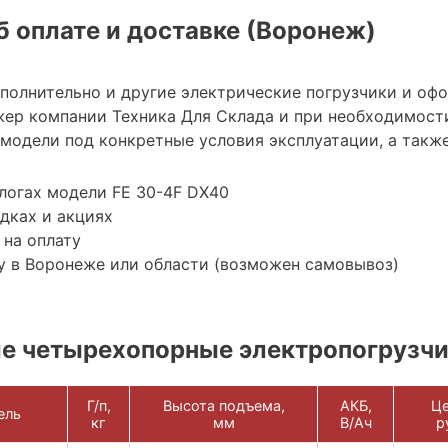
 оплате и доставке (Воронеж)
ополнительно и другие электрические погрузчики и оф
ер компании Техника Для Склада и при необходимост
модели под конкретные условия эксплуатации, а также
логах модели FE 30-4F DX40
дках и акциях
 на оплату
у в Воронеже или области (возможен самовывоз)
е четырехопорные электропогрузч
Г/п,
Высота подъема,
АКБ,
Це
ель
кг
мм
В/Ач
р