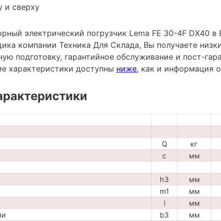
 и сверху
рный электрический погрузчик Lema FE 30-4F DX40 в 
ика компании Техника Для Склада, Вы получаете низки
ную подготовку, гарантийное обслуживание и пост-гар
ие характеристики доступны
ниже
, как и информация 
арактеристики
Q
кг
c
мм
h3
мм
m1
мм
l
мм
ми
b3
мм