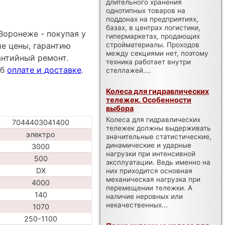
длительного хранения
однотипных товаров на
поддонах на предприятиях,
базах, в центрах логистики,
Воронеже - покупая у
гипермаркетах, продающих
е цены, гарантию
стройматериалы. Проходов
между секциями нет, поэтому
антийный ремонт.
техника работает внутри
об
оплате и доставке
.
стеллажей....
Колеса для гидравлических
тележек. Особенности
выбора
Колеса для гидравлических
7044403041400
тележек должны выдерживать
электро
значительные статистические,
динамические и ударные
3000
нагрузки при интенсивной
500
эксплуатации. Ведь именно на
DX
них приходится основная
механическая нагрузка при
4000
перемещении тележки. А
140
наличие неровных или
некачественных...
1070
250-1100