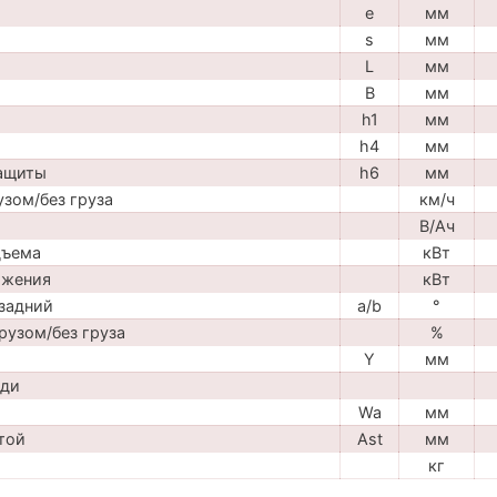
e
мм
s
мм
L
мм
B
мм
h1
мм
h4
мм
защиты
h6
мм
узом/без груза
км/ч
В/Ач
дъема
кВт
ижения
кВт
задний
a/b
°
рузом/без груза
%
Y
мм
ади
Wa
мм
той
Ast
мм
кг