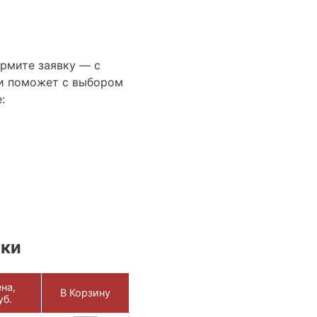
ормите заявку — с
и поможет с выбором
:
ики
на,
В Корзину
уб.