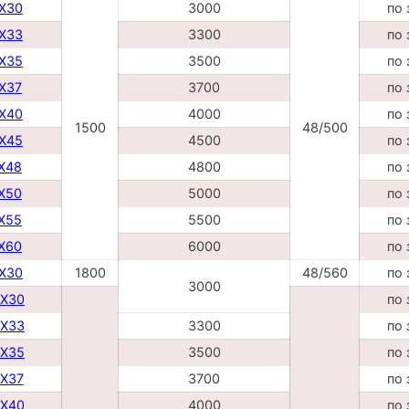
DX30
3000
по 
DX33
3300
по 
DX35
3500
по 
DX37
3700
по 
DX40
4000
по 
1500
48/500
DX45
4500
по 
TX48
4800
по 
TX50
5000
по 
TX55
5500
по 
TX60
6000
по 
DX30
1800
48/560
по 
3000
DX30
по 
DX33
3300
по 
DX35
3500
по 
DX37
3700
по 
DX40
4000
по 