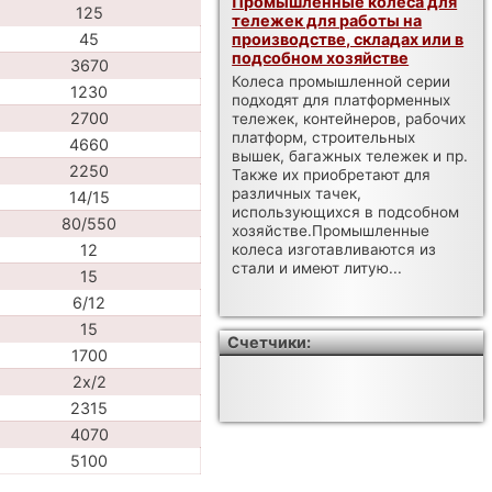
Промышленные колеса для
125
тележек для работы на
производстве, складах или в
45
подсобном хозяйстве
3670
Колеса промышленной серии
1230
подходят для платформенных
2700
тележек, контейнеров, рабочих
платформ, строительных
4660
вышек, багажных тележек и пр.
2250
Также их приобретают для
различных тачек,
14/15
использующихся в подсобном
80/550
хозяйстве.Промышленные
колеса изготавливаются из
12
стали и имеют литую...
15
6/12
15
Счетчики:
1700
2x/2
2315
4070
5100