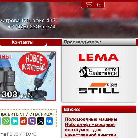
0
митрова 120, офис 433
+7 (928) 229-55-24
Производители:
Контакты
›
Важно:
править эту страницу:
Поломоечные машины
Ноблелифт – мощный
инструмент для
ema FE 30-4F DX40
качественной очистки