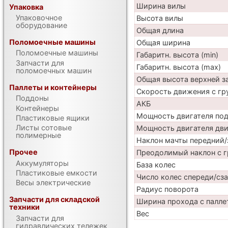
Ширина вилы
Упаковка
Упаковочное
Высота вилы
оборудование
Общая длина
Поломоечные машины
Общая ширина
Поломоечные машины
Габаритн. высота (min)
Запчасти для
Габаритн. высота (max)
поломоечных машин
Общая высота верхней 
Паллеты и контейнеры
Скорость движения с гр
Поддоны
АКБ
Контейнеры
Мощность двигателя по
Пластиковые ящики
Листы сотовые
Мощность двигателя дв
полимерные
Наклон мачты передний/
Прочее
Преодолимый наклон с г
Аккумуляторы
База колес
Пластиковые емкости
Число колес спереди/сз
Весы электрические
Радиус поворота
Запчасти для складской
Ширина прохода с палле
техники
Вес
Запчасти для
гидравлических тележек