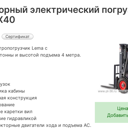
орный электрический погру
X40
Сертификат
тропогрузчик Lema с
тонны и высотой подъема 4 метра.
узок
ика кабины
ная конструкция
ование
Цена
е каретки вил
Добавить
ние гидравликой
кторные двигатели хода и подъема АС.