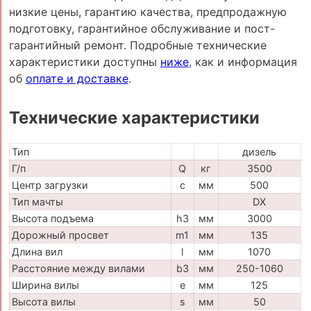
низкие цены, гарантию качества, предпродажную
подготовку, гарантийное обслуживание и пост-
гарантийный ремонт. Подробные технические
характеристики доступны
ниже
, как и информация
об
оплате и доставке
.
Технические характеристики
Тип
дизель
Г/п
Q
кг
3500
Центр загрузки
c
мм
500
Тип мачты
DX
Высота подъема
h3
мм
3000
Дорожный просвет
m1
мм
135
Длина вил
l
мм
1070
Расстояние между вилами
b3
мм
250-1060
Ширина вилы
e
мм
125
Высота вилы
s
мм
50