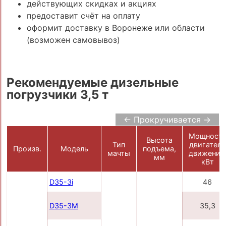
действующих скидках и акциях
предоставит счёт на оплату
оформит доставку в Воронеже или области
(возможен самовывоз)
Рекомендуемые дизельные
погрузчики 3,5 т
← Прокручивается →
Мощност
Высота
Тип
двигателя
Произв.
Модель
подъема,
мачты
движения
мм
кВт
D35-3i
46
D35-3M
35,3