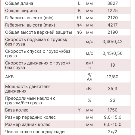
Общая длина
L
мм
3827
Общая ширина
B
мм
1225
Габаритн. высота (min)
h1
мм
2120
Габаритн. высота (max)
h4
мм
4217
Общая высота верхней защиты
h6
мм
2190
Скорость подъема с грузом/
м/с
0,40/0,42
без груза
Скорость спуска с грузом/без
м/с
0,45/0,50
груза
Скорость движения с грузом/
км/
19
без груза
ч
В/
АКБ
12/80
Ач
Мощность двигателя
кВт
35,3
движения
Преодолимый наклон с
%
23
грузом/без груза
База колес
Y
мм
1750
Размер передних колес
мм
9,0-15,0
Размер задних колес
мм
6,0-10,0
Число колес спереди/сзади
2x/2