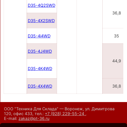
D35-4Q2SWD
36,8
D35-4X2SWD
D35-4i4WD
35
D35-4J4WD
44,9
D35-4K4WD
D35-4X4WD
36,8
ООО "Техника Для Склада" — Воронеж, ул. Димитрова
120, офис 433,
тел.:
+7 (928) 229-55-24
,
E-mail:
zakaz@pt-36.ru