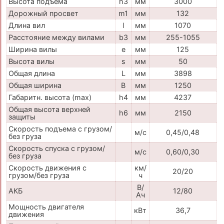
Высота подъема
h3
мм
3000
Дорожный просвет
m1
мм
132
Длина вил
l
мм
1070
Расстояние между вилами
b3
мм
255-1055
Ширина вилы
e
мм
125
Высота вилы
s
мм
50
Общая длина
L
мм
3898
Общая ширина
B
мм
1250
Габаритн. высота (max)
h4
мм
4237
Общая высота верхней
h6
мм
2150
защиты
Скорость подъема с грузом/
м/с
0,45/0,48
без груза
Скорость спуска с грузом/
м/с
0,60/0,30
без груза
Скорость движения с
км/
20/20
грузом/без груза
ч
В/
АКБ
12/80
Ач
Мощность двигателя
кВт
36,7
движения