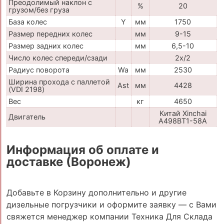
Преодолимый наклон с
%
20
грузом/без груза
База колес
Y
мм
1750
Размер передних колес
мм
9-15
Размер задних колес
мм
6,5-10
Число колес спереди/сзади
2x/2
Радиус поворота
Wa
мм
2530
Ширина прохода с паллетой
Ast
мм
4428
(VDI 2198)
Вес
кг
4650
Китай Xinchai
Двигатель
A498BT1-58A
Информация об оплате и
доставке (Воронеж)
Добавьте в Корзину дополнительно и другие
дизельные погрузчики и оформите заявку — с Вами
свяжется менеджер компании Техника Для Склада