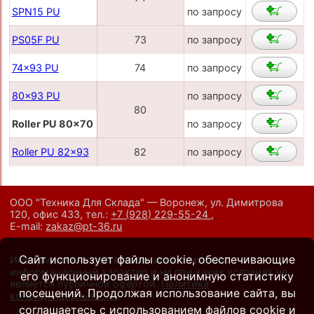
SPN15 PU
по запросу
PS05F PU
73
по запросу
74x93 PU
74
по запросу
80x93 PU
по запросу
80
Roller PU 80x70
по запросу
Roller PU 82x93
82
по запросу
ООО "Техника Для Склада" — Воронеж, ул. Димитрова
120, офис 433,
тел.:
+7 (928) 229-55-24
,
E-mail:
zakaz@pt-36.ru
Сайт использует файлы cookie, обеспечивающие
Информация на сайте носит исключительно
информационный характер и ни при каких условиях не
его функционирование и анонимную статистику
является публичной офертой.
Политика
посещений. Продолжая использование сайта, вы
конфиденциальности
.
соглашаетесь с использованием файлов cookie и