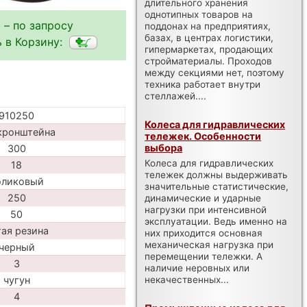
длительного хранения
однотипных товаров на
 – по запросу
поддонах на предприятиях,
базах, в центрах логистики,
 в Корзину:
гипермаркетах, продающих
стройматериалы. Проходов
между секциями нет, поэтому
техника работает внутри
стеллажей....
910250
Колеса для гидравлических
кронштейна
тележек. Особенности
выбора
300
Колеса для гидравлических
18
тележек должны выдерживать
оликовый
значительные статистические,
250
динамические и ударные
нагрузки при интенсивной
50
эксплуатации. Ведь именно на
тая резина
них приходится основная
механическая нагрузка при
черный
перемещении тележки. А
3
наличие неровных или
некачественных...
чугун
4