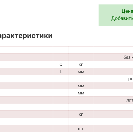
Цена
Добавить
арактеристики
без 
Q
кг
L
мм
р
мм
мм
ли
кг
шт