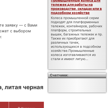
Промышленные колеса для
тележек для работы на
производстве, складах или в
подсобном хозяйстве
Колеса промышленной серии
подходят для платформенных
те заявку — с Вами
тележек, контейнеров, рабочих
платформ, строительных
ожет с выбором
вышек, багажных тележек и пр.
:
Также их приобретают для
различных тачек,
использующихся в подсобном
хозяйстве.Промышленные
колеса изготавливаются из
стали и имеют литую...
Счетчики:
, литая черная