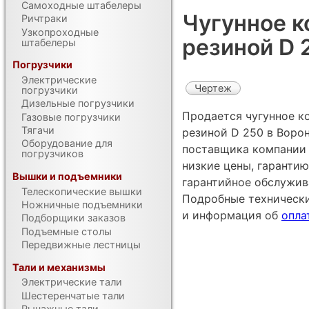
Самоходные штабелеры
Чугунное к
Ричтраки
Узкопроходные
резиной D 
штабелеры
Погрузчики
Электрические
Чертеж
погрузчики
Дизельные погрузчики
Продается чугунное к
Газовые погрузчики
Тягачи
резиной D 250 в Воро
Оборудование для
поставщика компании 
погрузчиков
низкие цены, гарантию
Вышки и подъемники
гарантийное обслужив
Телескопические вышки
Подробные техническ
Ножничные подъемники
и информация об
опла
Подборщики заказов
Подъемные столы
Передвижные лестницы
Тали и механизмы
Электрические тали
Шестеренчатые тали
Рычажные тали