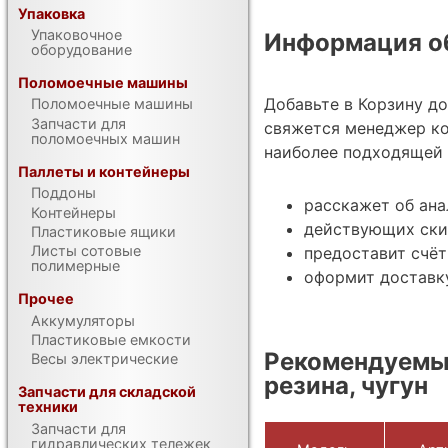
Упаковка
Упаковочное
Информация об
оборудование
Поломоечные машины
Добавьте в Корзину д
Поломоечные машины
Запчасти для
свяжется менеджер ко
поломоечных машин
наиболее подходящей 
Паллеты и контейнеры
Поддоны
расскажет об ана
Контейнеры
действующих ски
Пластиковые ящики
Листы сотовые
предоставит счёт
полимерные
оформит доставк
Прочее
Аккумуляторы
Пластиковые емкости
Рекомендуемые
Весы электрические
резина, чугун
Запчасти для складской
техники
Запчасти для
гидравлических тележек