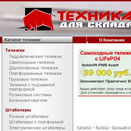
Каталог техники:
О Компании
Тележки
Гидравлические тележки
‹
Самоходные тележки
Двухколесные тележки
Платформенные тележки
Грузовые тележки
Тележки с подъемной
платформой
Роликовые системы
Бочкокантователи
Штабелеры
Ручные штабелеры
Штабелеры с платформой
Каталог
›
Колеса
›
Большегр
Электрические штабелеры