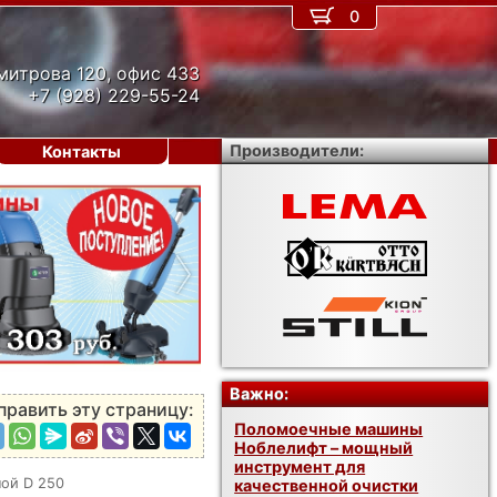
0
митрова 120, офис 433
+7 (928) 229-55-24
Производители:
Контакты
›
Важно:
править эту страницу:
Поломоечные машины
Ноблелифт – мощный
инструмент для
ной D 250
качественной очистки