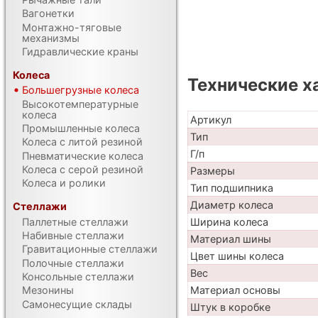
Вагонетки
Монтажно-тяговые
механизмы
Гидравлические краны
Колеса
Технические х
Большегрузные колеса
Высокотемпературные
колеса
Артикул
Промышленные колеса
Тип
Колеса с литой резиной
Г/п
Пневматические колеса
Колеса с серой резиной
Размеры
Колеса и ролики
Тип подшипника
Диаметр колеса
Стеллажи
Паллетные стеллажи
Ширина колеса
Набивные стеллажи
Материал шины
Гравитационные стеллажи
Цвет шины колеса
Полочные стеллажи
Вес
Консольные стеллажи
Материал основы
Мезонины
Самонесущие склады
Штук в коробке