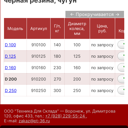
черная резина, чугун
← Прокручивается →
Диаметр
Г/п,
Цена,
Модель
Артикул
колеса,
кг
руб.
Корз
мм
D 100
910100
140
100
по запросу
D 125
910125
180
125
по запросу
D 160
910160
230
160
по запросу
D 200
910200
270
200
по запросу
D 250
910250
300
250
по запросу
ООО "Техника Для Склада" — Воронеж, ул. Димитрова
120, офис 433,
тел.:
+7 (928) 229-55-24
,
E-mail:
zakaz@pt-36.ru