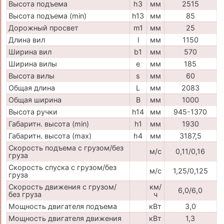
Высота подъема
h3
мм
2515
Высота подъема (min)
h13
мм
85
Дорожный просвет
m1
мм
25
Длина вил
l
мм
1150
Ширина вил
b1
мм
570
Ширина вилы
e
мм
185
Высота вилы
s
мм
60
Общая длина
L
мм
2083
Общая ширина
B
мм
1000
Высота ручки
h14
мм
945-1370
Габаритн. высота (min)
h1
мм
1930
Габаритн. высота (max)
h4
мм
3187,5
Скорость подъема с грузом/без
м/с
0,11/0,16
груза
Скорость спуска с грузом/без
м/с
1,25/0,125
груза
Скорость движения с грузом/
км/
6,0/6,0
без груза
ч
Мощность двигателя подъема
кВт
3,0
Мощность двигателя движения
кВт
1,3