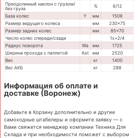
Преодолимый наклон с грузом/
%
6/12
без груза
База колес
Y
мм
1508
Размер ведущего колеса
мм
230x75
Размер задних колес
мм
85x70
Число колес спереди/сзади
1x+2/4
Радиус поворота
Wa
мм
1725
Ширина прохода с паллетой
Ast
мм
2520
Вес
кг
1400
Вес АКБ
кг
288
Информация об оплате и
доставке (Воронеж)
Добавьте в Корзину дополнительно и другие
самоходные штабелеры и оформите заявку — с
Вами свяжется менеджер компании Техника Для
Склада и при необходимости поможет с выбором