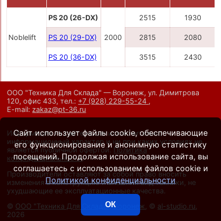
PS 20 (26-DX)
2515
1930
Noblelift
PS 20 (29-DX)
2000
2815
2080
PS 20 (36-DX)
3515
2430
ООО "Техника Для Склада" — Воронеж, ул. Димитрова
120, офис 433,
тел.:
+7 (928) 229-55-24
,
E-mail:
zakaz@pt-36.ru
Сайт использует файлы cookie, обеспечивающие
Информация на сайте носит исключительно
информационный характер и ни при каких условиях не
его функционирование и анонимную статистику
является публичной офертой.
Политика
посещений. Продолжая использование сайта, вы
конфиденциальности
.
соглашаетесь с использованием файлов cookie и
Производители оставляют за собой право вносить
Политикой конфиденциальности
изменения в конструкцию и внешний вид техники, не
ухудшающие ее эксплуатационные качества.
ОК
©
ООО "Техника Для Склада", Воронеж
, ©
al-studio.ru
,
2026