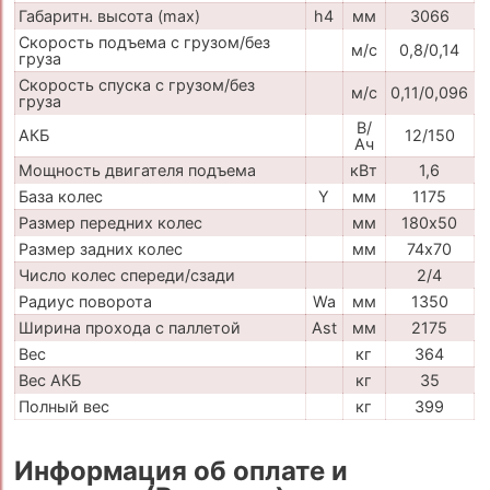
Габаритн. высота (max)
h4
мм
3066
Скорость подъема с грузом/без
м/с
0,8/0,14
груза
Скорость спуска с грузом/без
м/с
0,11/0,096
груза
В/
АКБ
12/150
Ач
Мощность двигателя подъема
кВт
1,6
База колес
Y
мм
1175
Размер передних колес
мм
180х50
Размер задних колес
мм
74х70
Число колес спереди/сзади
2/4
Радиус поворота
Wa
мм
1350
Ширина прохода с паллетой
Ast
мм
2175
Вес
кг
364
Вес АКБ
кг
35
Полный вес
кг
399
Информация об оплате и