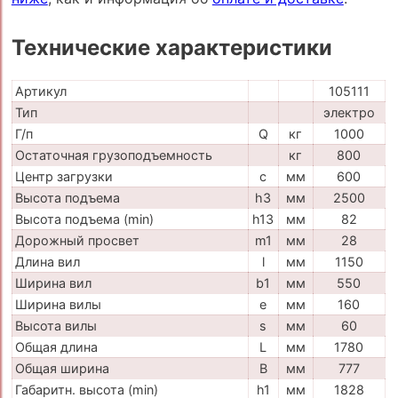
Технические характеристики
Артикул
105111
Тип
электро
Г/п
Q
кг
1000
Остаточная грузоподъемность
кг
800
Центр загрузки
c
мм
600
Высота подъема
h3
мм
2500
Высота подъема (min)
h13
мм
82
Дорожный просвет
m1
мм
28
Длина вил
l
мм
1150
Ширина вил
b1
мм
550
Ширина вилы
e
мм
160
Высота вилы
s
мм
60
Общая длина
L
мм
1780
Общая ширина
B
мм
777
Габаритн. высота (min)
h1
мм
1828