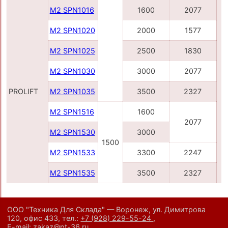
M2 SPN1016
1600
2077
M2 SPN1020
2000
1577
M2 SPN1025
2500
1830
M2 SPN1030
3000
2077
PROLIFT
M2 SPN1035
3500
2327
M2 SPN1516
1600
2077
M2 SPN1530
3000
1500
M2 SPN1533
3300
2247
M2 SPN1535
3500
2327
ООО "Техника Для Склада" — Воронеж, ул. Димитрова
120, офис 433,
тел.:
+7 (928) 229-55-24
,
E-mail:
zakaz@pt-36.ru