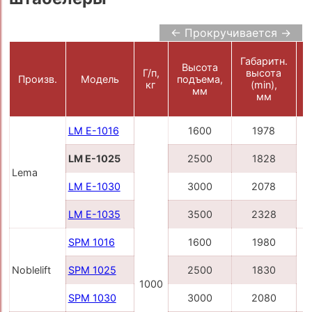
← Прокручивается →
Габаритн.
Высота
Ш
Г/п,
высота
Произв.
Модель
подъема,
кг
(min),
мм
мм
LM E-1016
1600
1978
LM E-1025
2500
1828
Lema
LM E-1030
3000
2078
LM E-1035
3500
2328
SPM 1016
1600
1980
Noblelift
SPM 1025
2500
1830
1000
SPM 1030
3000
2080