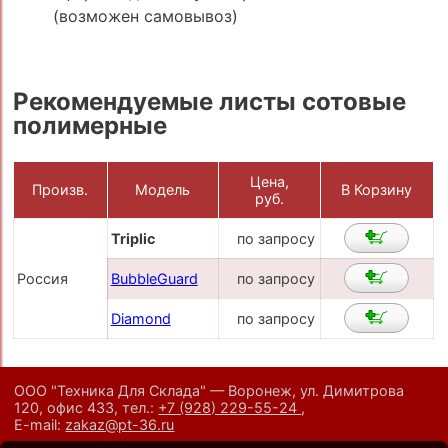
(возможен самовывоз)
Рекомендуемые листы сотовые
полимерные
Цена,
Произв.
Модель
В Корзину
руб.
Triplic
по запросу
Россия
BubbleGuard
по запросу
Diamond
по запросу
ООО "Техника Для Склада" — Воронеж, ул. Димитрова
120, офис 433,
тел.:
+7 (928) 229-55-24
,
E-mail:
zakaz@pt-36.ru