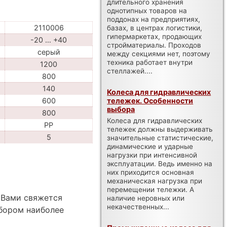
длительного хранения
однотипных товаров на
поддонах на предприятиях,
2110006
базах, в центрах логистики,
гипермаркетах, продающих
-20 … +40
стройматериалы. Проходов
серый
между секциями нет, поэтому
техника работает внутри
1200
стеллажей....
800
140
Колеса для гидравлических
тележек. Особенности
600
выбора
800
Колеса для гидравлических
PP
тележек должны выдерживать
5
значительные статистические,
динамические и ударные
нагрузки при интенсивной
эксплуатации. Ведь именно на
них приходится основная
механическая нагрузка при
перемещении тележки. А
 Вами свяжется
наличие неровных или
некачественных...
бором наиболее