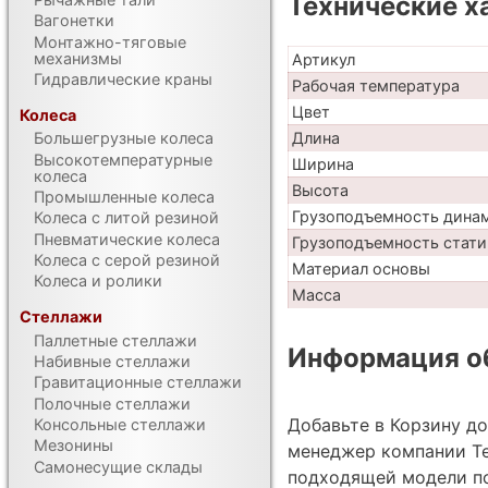
Технические х
Вагонетки
Монтажно-тяговые
механизмы
Артикул
Гидравлические краны
Рабочая температура
Цвет
Колеса
Длина
Большегрузные колеса
Высокотемпературные
Ширина
колеса
Высота
Промышленные колеса
Грузоподъемность дина
Колеса с литой резиной
Пневматические колеса
Грузоподъемность стати
Колеса с серой резиной
Материал основы
Колеса и ролики
Масса
Стеллажи
Паллетные стеллажи
Информация об
Набивные стеллажи
Гравитационные стеллажи
Полочные стеллажи
Добавьте в Корзину д
Консольные стеллажи
Мезонины
менеджер компании Те
Самонесущие склады
подходящей модели по