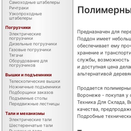
Самоходные штабелеры
Полимерный
Ричтраки
Узкопроходные
штабелеры
Погрузчики
Предназначен для пере
Электрические
Поддон имеет небольш
погрузчики
Дизельные погрузчики
обеспечивает ему проч
Газовые погрузчики
хранение и транспорти
Тягачи
службы, возможность 
Оборудование для
погрузчиков
и доступная цена дел
альтернативой деревя
Вышки и подъемники
Телескопические вышки
Ножничные подъемники
Продается полимерный
Подборщики заказов
Воронеже - покупая у
Подъемные столы
Техника Для Склада, В
Передвижные лестницы
качества, предпродаж
Тали и механизмы
Подробные техническ
Электрические тали
Шестеренчатые тали
Рычажные тали