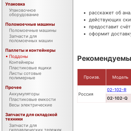
Упаковка
Упаковочное
расскажет об ана
оборудование
действующих ски
Поломоечные машины
предоставит счёт
Поломоечные машины
оформит доставк
Запчасти для
поломоечных машин
Паллеты и контейнеры
Поддоны
Рекомендуемы
Контейнеры
Пластиковые ящики
Листы сотовые
Произв.
Модель
полимерные
Прочее
02-102-R
Аккумуляторы
Россия
02-102-Q
Пластиковые емкости
Весы электрические
Запчасти для складской
техники
Запчасти для
гидравлических тележек