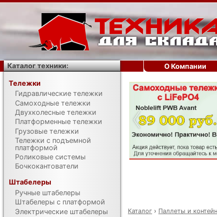
Каталог техники:
О Компании
Тележки
Гидравлические тележки
‹
Самоходные тележки
Двухколесные тележки
Платформенные тележки
Грузовые тележки
Тележки с подъемной
платформой
Роликовые системы
Бочкокантователи
Штабелеры
Ручные штабелеры
Штабелеры с платформой
Каталог
›
Паллеты и контей
Электрические штабелеры