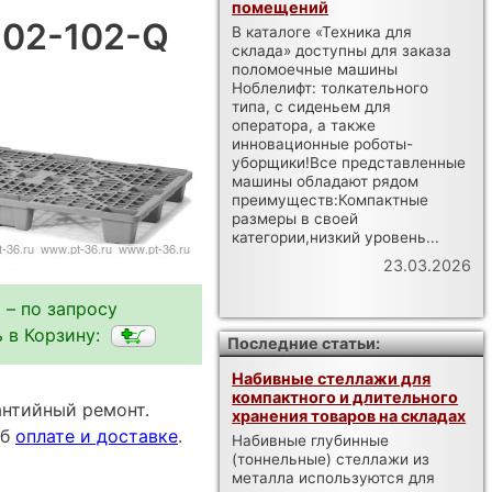
помещений
 02-102-Q
В каталоге «Техника для
склада» доступны для заказа
поломоечные машины
Ноблелифт: толкательного
типа, с сиденьем для
оператора, а также
инновационные роботы-
уборщики!Все представленные
машины обладают рядом
преимуществ:Компактные
размеры в своей
категории,низкий уровень...
23.03.2026
 – по запросу
 в Корзину:
Последние статьи:
Набивные стеллажи для
компактного и длительного
антийный ремонт.
хранения товаров на складах
об
оплате и доставке
.
Набивные глубинные
(тоннельные) стеллажи из
металла используются для