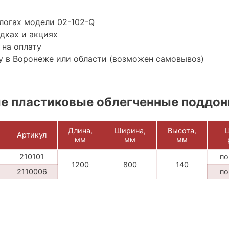
логах модели 02-102-Q
дках и акциях
 на оплату
у в Воронеже или области (возможен самовывоз)
е пластиковые облегченные поддон
Длина,
Ширина,
Высота,
Ц
Артикул
мм
мм
мм
210101
по
1200
800
140
2110006
по