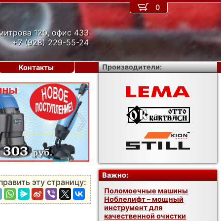
0
митрова 120, офис 433
+7 (928) 229-55-24
Производители:
Контакты
›
Важно:
править эту страницу:
Поломоечные машины
Ноблелифт – мощный
инструмент для
качественной очистки