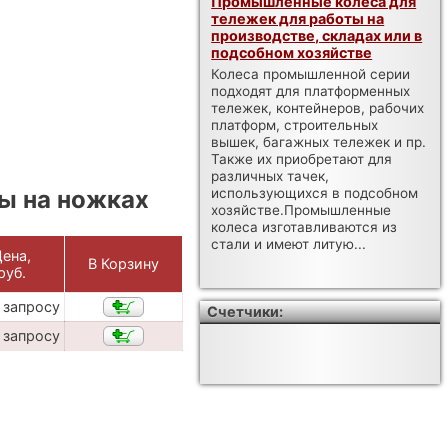
Промышленные колеса для
тележек для работы на
производстве, складах или в
подсобном хозяйстве
Колеса промышленной серии
подходят для платформенных
тележек, контейнеров, рабочих
платформ, строительных
вышек, багажных тележек и пр.
Также их приобретают для
различных тачек,
ы на ножках
использующихся в подсобном
хозяйстве.Промышленные
колеса изготавливаются из
стали и имеют литую...
ена,
В Корзину
руб.
 запросу
Счетчики:
 запросу