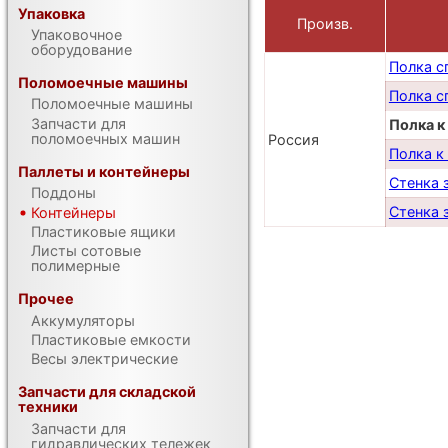
Упаковка
Произв.
Упаковочное
оборудование
Полка с
Поломоечные машины
Полка с
Поломоечные машины
Запчасти для
Полка к
поломоечных машин
Россия
Полка к
Паллеты и контейнеры
Стенка 
Поддоны
Стенка 
Контейнеры
Пластиковые ящики
Листы сотовые
полимерные
Прочее
Аккумуляторы
Пластиковые емкости
Весы электрические
Запчасти для складской
техники
Запчасти для
гидравлических тележек