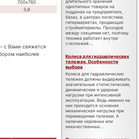
длительного хранения
700х780
однотипных товаров на
3,6
поддонах на предприятиях,
базах, в центрах логистики,
гипермаркетах, продающих
стройматериалы. Проходов
между секциями нет, поэтому
техника работает внутри
стеллажей....
— с Вами свяжется
бором наиболее
Колеса для гидравлических
тележек. Особенности
выбора
Колеса для гидравлических
тележек должны выдерживать
значительные статистические,
динамические и ударные
нагрузки при интенсивной
эксплуатации. Ведь именно на
них приходится основная
механическая нагрузка при
перемещении тележки. А
наличие неровных или
некачественных...