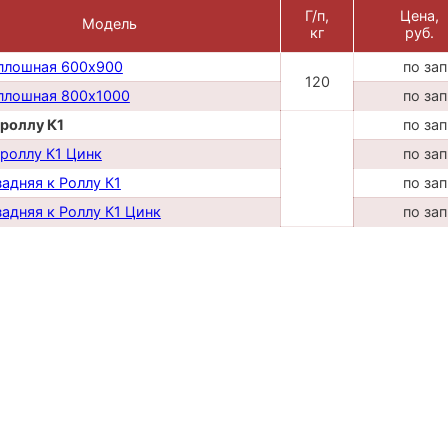
Г/п,
Цена,
Модель
кг
руб.
плошная 600х900
по за
120
плошная 800х1000
по за
 роллу К1
по за
 роллу К1 Цинк
по за
задняя к Роллу К1
по за
задняя к Роллу К1 Цинк
по за