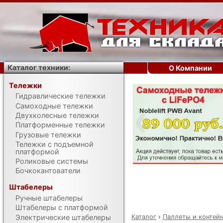
Каталог техники:
О Компании
Тележки
Гидравлические тележки
‹
Самоходные тележки
Двухколесные тележки
Платформенные тележки
Грузовые тележки
Тележки с подъемной
платформой
Роликовые системы
Бочкокантователи
Штабелеры
Ручные штабелеры
Штабелеры с платформой
Каталог
›
Паллеты и контей
Электрические штабелеры