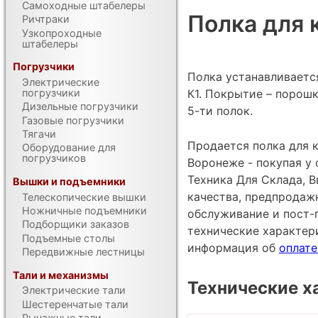
Самоходные штабелеры
Полка для 
Ричтраки
Узкопроходные
штабелеры
Погрузчики
Полка устанавливаетс
Электрические
К1. Покрытие – порош
погрузчики
Дизельные погрузчики
5-ти полок.
Газовые погрузчики
Тягачи
Продается полка для к
Оборудование для
погрузчиков
Воронеже - покупая у
Техника Для Склада, В
Вышки и подъемники
качества, предпродаж
Телескопические вышки
Ножничные подъемники
обслуживание и пост-
Подборщики заказов
технические характе
Подъемные столы
информация об
оплате
Передвижные лестницы
Тали и механизмы
Технические х
Электрические тали
Шестеренчатые тали
Рычажные тали