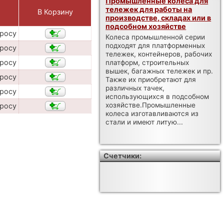
Промышленные колеса для
тележек для работы на
В Корзину
производстве, складах или в
подсобном хозяйстве
просу
Колеса промышленной серии
подходят для платформенных
просу
тележек, контейнеров, рабочих
просу
платформ, строительных
вышек, багажных тележек и пр.
просу
Также их приобретают для
различных тачек,
просу
использующихся в подсобном
хозяйстве.Промышленные
просу
колеса изготавливаются из
стали и имеют литую...
Счетчики: