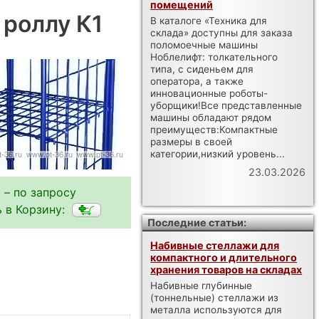
помещений
 роллу К1
В каталоге «Техника для
склада» доступны для заказа
поломоечные машины
Ноблелифт: толкательного
типа, с сиденьем для
оператора, а также
инновационные роботы-
уборщики!Все представленные
машины обладают рядом
преимуществ:Компактные
размеры в своей
категории,низкий уровень...
23.03.2026
 – по запросу
 в Корзину:
Последние статьи:
Набивные стеллажи для
компактного и длительного
хранения товаров на складах
Набивные глубинные
(тоннельные) стеллажи из
металла используются для