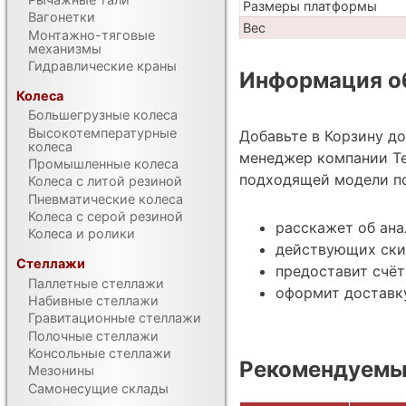
Размеры платформы
Вагонетки
Вес
Монтажно-тяговые
механизмы
Гидравлические краны
Информация об
Колеса
Большегрузные колеса
Высокотемпературные
Добавьте в Корзину д
колеса
менеджер компании Те
Промышленные колеса
подходящей модели по
Колеса с литой резиной
Пневматические колеса
Колеса с серой резиной
расскажет об ана
Колеса и ролики
действующих ски
Стеллажи
предоставит счёт
Паллетные стеллажи
оформит доставк
Набивные стеллажи
Гравитационные стеллажи
Полочные стеллажи
Консольные стеллажи
Рекомендуемые
Мезонины
Самонесущие склады