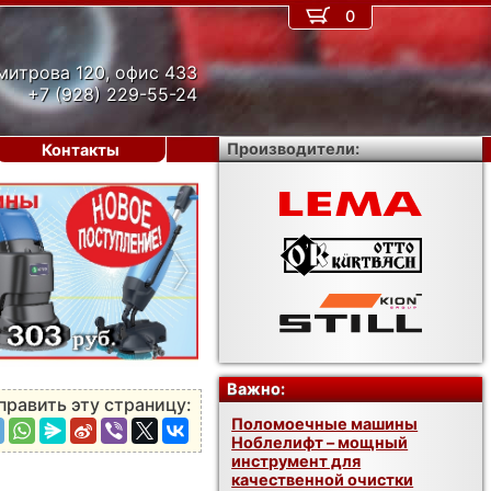
0
митрова 120, офис 433
+7 (928) 229-55-24
Производители:
Контакты
›
Важно:
править эту страницу:
Поломоечные машины
Ноблелифт – мощный
инструмент для
качественной очистки